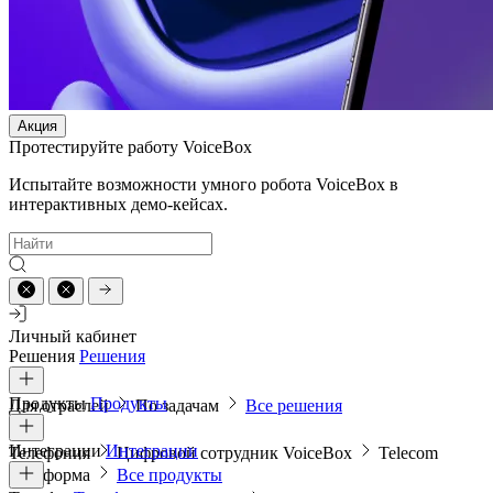
Акция
Протестируйте работу VoiceBox
Испытайте возможности умного робота VoiceBox в
интерактивных демо-кейсах.
Личный кабинет
Решения
Решения
Продукты
Продукты
Для отраслей
По задачам
Все решения
Интеграции
Интеграции
Телефония
Цифровой сотрудник VoiceBox
Telecom
платформа
Все продукты