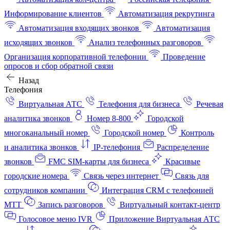
Информирование клиентов
Автоматизация рекрутинга
Автоматизация входящих звонков
Автоматизация
исходящих звонков
Анализ телефонных разговоров
Организация корпоративной телефонии
Проведение
опросов и сбор обратной связи
Назад
Телефония
Виртуальная АТС
Телефония для бизнеса
Речевая
аналитика звонков
Номер 8-800
Городской
многоканальный номер
Городской номер
Контроль
и аналитика звонков
IP-телефония
Распределение
звонков
FMC SIM-карты для бизнеса
Красивые
городские номера
Связь через интернет
Связь для
сотрудников компании
Интеграция CRM с телефонией
МТТ
Запись разговоров
Виртуальный контакт‑центр
Голосовое меню IVR
Приложение Виртуальная АТС