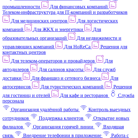
промышленности
Для финансовых компаний
Телеком-инфраструктура для IT-компаний и разработчиков
Для медицинских центров
Для логистических
компаний
Для ЖКХ и энергетики
Для
образовательных организаций
Для недвижимости и
управляющих компаний
Для HoReCa
Решения для
контактных центров
Для телеком-операторов и провайдеров
Для
автодилеров
Для салонов красоты
Для служб
доставки
Для франшиз и сетевого бизнеса
Для
автосервисов
Для туристических компаний
Решения
для гостиниц и отелей
Для кафе и ресторанов
Служба
персонала
Организация удалённой работы
Контроль выездных
сотрудников
Поддержка клиентов
Открытие новых
филиалов
Организация горячей линии
Входящая
связь
Внедрение телефонии в приложение
Работа с