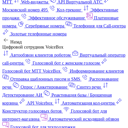
МТТ
Web-виджеты
API Виртуальной АТС
Московский номер 495
Кол-трекинг
Эффективные
продажи
Эффективное обслуживание
Платиновые
номера
Серебряные номера
Телефония для Call-центра
Золотые телефонные номера
Назад
Цифровой сотрудник VoiceBox
Автообзвон клиентов роботом
Виртуальный оператор
call-центра
Голосовой бот с женским голосом
Голосовой бот МТТ VoiceBox
Информирование клиентов
Отправка шаблонных писем и SMS
Распознавание
речи
Опрос / Анкетирование
Синтез речи
Детектирование АИ
Реактивация базы / Брошенная
корзина
API Voicebox
Автоматизация кол‑центра
Конструктор голосовых ботов
Голосовой бот для
интернет‑магазина
Автоматический исходящий обзвон
Голосовой бот для техподдержки