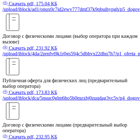
Скачать
pdf, 175.04 КБ
/upload/iblock/ad1/onux0c7id2ewv777dmf37k9nbuihypgh/p5_dogov
Договор с физическими лицами (выбор оператора при каждом
вызове)
Скачать
pdf, 231.92 КБ
/upload/iblock/4da/2prnfvt9k1r0gs594c5dbhvx22dhq7h7/p1_oferta_pr
Публичная оферта для физических лиц (предварительный
выбор оператора)
Скачать
pdf, 173.83 КБ
/upload/iblock/dca/5nuuc0glm6ho5b0mzxbj0zuqdag3vc5v/p4_dogovor
Договор с физическими лицами (предварительный выбор
оператора)
Скачать
pdf, 232.95 КБ