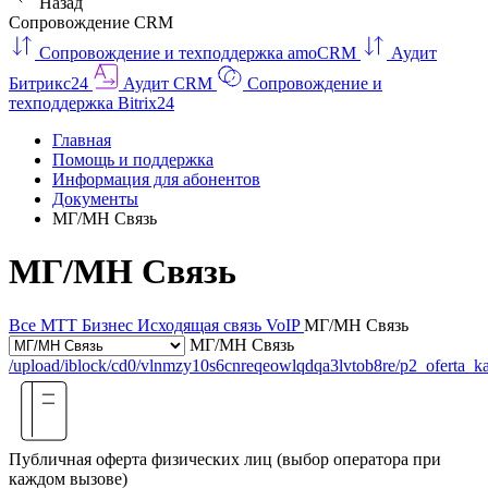
Назад
Сопровождение CRM
Сопровождение и техподдержка amoCRM
Аудит
Битрикс24
Аудит CRM
Сопровождение и
техподдержка Bitrix24
Главная
Помощь и поддержка
Информация для абонентов
Документы
МГ/МН Связь
МГ/МН Связь
Все
МТТ Бизнес
Исходящая связь VoIP
МГ/МН Связь
МГ/МН Связь
/upload/iblock/cd0/vlnmzy10s6cnreqeowlqdqa3lvtob8re/p2_oferta_k
Публичная оферта физических лиц (выбор оператора при
каждом вызове)