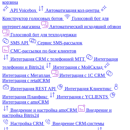
корзина
API Voicebox
Автоматизация кол‑центра
Конструктор голосовых ботов
Голосовой бот для
интернет‑магазина
Автоматический исходящий обзвон
Голосовой бот для техподдержки
SMS API
Сервис SMS-рассылок
СМС-рассылки по базе клиентов
Интеграция CRM с телефонией МТТ
Интеграция
телефонии и Bitrix24
Интеграция с МойСклад
Интеграция с Мегаплан
Интеграция с 1C CRM
Интеграция с retailCRM
Интеграция REST API
Интеграция Клиентикс
Интеграция Планфикс
Интеграция с YCLIENTS
Интеграция с amoCRM
Внедрение и настройка amoCRM
Внедрение и
настройка Bitrix24
Настройка CRM
Внедрение CRM-системы