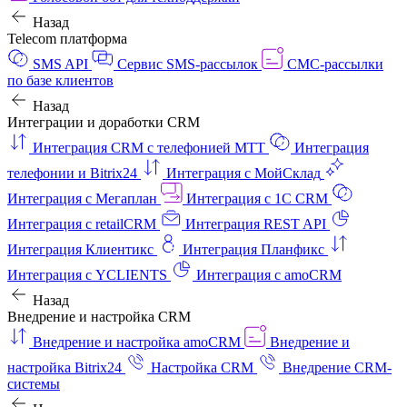
Назад
Telecom платформа
SMS API
Сервис SMS-рассылок
СМС-рассылки
по базе клиентов
Назад
Интеграции и доработки CRM
Интеграция CRM с телефонией МТТ
Интеграция
телефонии и Bitrix24
Интеграция с МойСклад
Интеграция с Мегаплан
Интеграция с 1C CRM
Интеграция с retailCRM
Интеграция REST API
Интеграция Клиентикс
Интеграция Планфикс
Интеграция с YCLIENTS
Интеграция с amoCRM
Назад
Внедрение и настройка CRM
Внедрение и настройка amoCRM
Внедрение и
настройка Bitrix24
Настройка CRM
Внедрение CRM-
системы