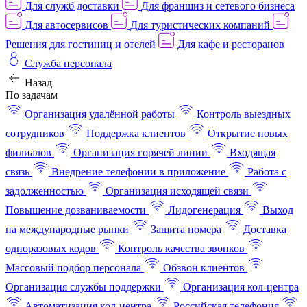
Для служб доставки
Для франшиз и сетевого бизнеса
Для автосервисов
Для туристических компаний
Решения для гостиниц и отелей
Для кафе и ресторанов
Служба персонала
Назад
По задачам
Организация удалённой работы
Контроль выездных
сотрудников
Поддержка клиентов
Открытие новых
филиалов
Организация горячей линии
Входящая
связь
Внедрение телефонии в приложение
Работа с
задолженностью
Организация исходящей связи
Повышение дозваниваемости
Лидогенерация
Выход
на международные рынки
Защита номера
Доставка
одноразовых кодов
Контроль качества звонков
Массовый подбор персонала
Обзвон клиентов
Организация службы поддержки
Организация кол-центра
Автоматизация кол-центра
Российская телефония