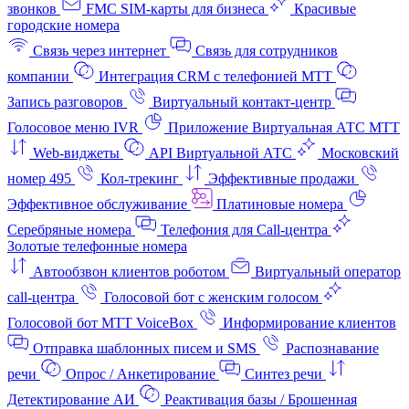
звонков
FMC SIM-карты для бизнеса
Красивые
городские номера
Связь через интернет
Связь для сотрудников
компании
Интеграция CRM с телефонией МТТ
Запись разговоров
Виртуальный контакт‑центр
Голосовое меню IVR
Приложение Виртуальная АТС МТТ
Web-виджеты
API Виртуальной АТС
Московский
номер 495
Кол-трекинг
Эффективные продажи
Эффективное обслуживание
Платиновые номера
Серебряные номера
Телефония для Call-центра
Золотые телефонные номера
Автообзвон клиентов роботом
Виртуальный оператор
call-центра
Голосовой бот с женским голосом
Голосовой бот МТТ VoiceBox
Информирование клиентов
Отправка шаблонных писем и SMS
Распознавание
речи
Опрос / Анкетирование
Синтез речи
Детектирование АИ
Реактивация базы / Брошенная