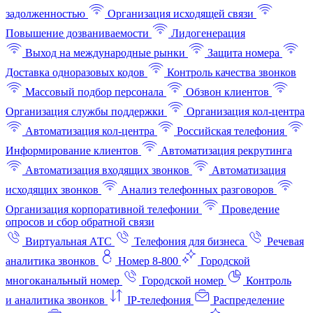
задолженностью
Организация исходящей связи
Повышение дозваниваемости
Лидогенерация
Выход на международные рынки
Защита номера
Доставка одноразовых кодов
Контроль качества звонков
Массовый подбор персонала
Обзвон клиентов
Организация службы поддержки
Организация кол-центра
Автоматизация кол-центра
Российская телефония
Информирование клиентов
Автоматизация рекрутинга
Автоматизация входящих звонков
Автоматизация
исходящих звонков
Анализ телефонных разговоров
Организация корпоративной телефонии
Проведение
опросов и сбор обратной связи
Виртуальная АТС
Телефония для бизнеса
Речевая
аналитика звонков
Номер 8-800
Городской
многоканальный номер
Городской номер
Контроль
и аналитика звонков
IP-телефония
Распределение