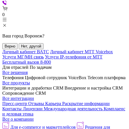
0
Ваш город
Воронеж
?
Верно
Нет, другой
Личный кабинет ВАТС
Личный кабинет МТТ Voicebox
Услуги МГ/МН связь
Услуги IP-телефония от МТТ
Бесплатный вызов 8-800
Для отраслей
По задачам
Все решения
Телефония
Цифровой сотрудник VoiceBox
Telecom платформа
Все продукты
Интеграции и доработки CRM
Внедрение и настройка CRM
Сопровождение CRM
Все интеграции
Пресс-центр
Отзывы
Карьера
Раскрытие информации
Контакты
Лицензии
Международная деятельность
Комплаенс
и деловая этика
Все о компании
Для e-commerce и маркетплейсов
Решения для