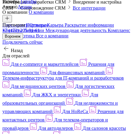
Тарифы
Тарифы
Интеграции и доработки CRM
Внедрение и настройка
Акции
Акции
CRM
Сопровождение CRM
Все интеграции
О компании
О компании
Пресс-центр
Партнерам
Партнерам
Отзывы
Карьера
Раскрытие информации
Контакты
+7 (473) 205-91-61
Лицензии
Международная деятельность
Комплаенс
и деловая этика
Все о компании
Воронеж
Подключить сейчас
Назад
Для отраслей
Для e-commerce и маркетплейсов
Решения для
промышленности
Для финансовых компаний
Телеком-инфраструктура для IT-компаний и разработчиков
Для медицинских центров
Для логистических
компаний
Для ЖКХ и энергетики
Для
образовательных организаций
Для недвижимости и
управляющих компаний
Для HoReCa
Решения для
контактных центров
Для телеком-операторов и
провайдеров
Для автодилеров
Для салонов красоты