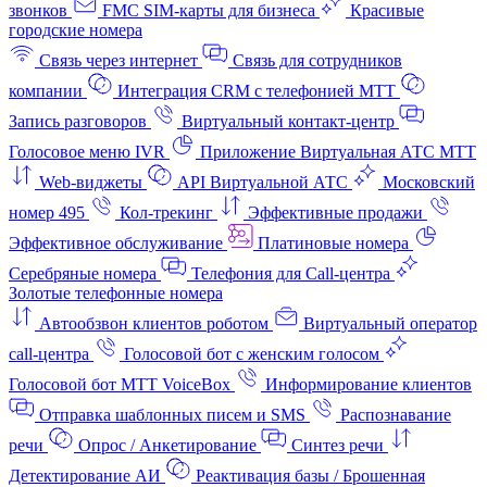
звонков
FMC SIM-карты для бизнеса
Красивые
городские номера
Связь через интернет
Связь для сотрудников
компании
Интеграция CRM с телефонией МТТ
Запись разговоров
Виртуальный контакт‑центр
Голосовое меню IVR
Приложение Виртуальная АТС МТТ
Web-виджеты
API Виртуальной АТС
Московский
номер 495
Кол-трекинг
Эффективные продажи
Эффективное обслуживание
Платиновые номера
Серебряные номера
Телефония для Call-центра
Золотые телефонные номера
Автообзвон клиентов роботом
Виртуальный оператор
call-центра
Голосовой бот с женским голосом
Голосовой бот МТТ VoiceBox
Информирование клиентов
Отправка шаблонных писем и SMS
Распознавание
речи
Опрос / Анкетирование
Синтез речи
Детектирование АИ
Реактивация базы / Брошенная