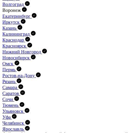
Волгоград
Воронеж
Екатеринбург
Иркутск
Казань
Калининград
Краснодар
Красноярск
Нижний Новгород
Новосибирск
Омск
Пермь
Ростов-на-Дону
Рязань
Самара
Саратов
Сочи
Тюмень
Ульяновск
Уфа
Челябинск
Ярославль