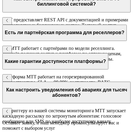
под своим брендом.
биллинговой системой?
МТТ предоставляет REST API с документацией и примерами
для популярных биллинговых систем. Тестовый доступ —
день. Полная интеграция — 1–2 недели.
Есть ли партнёрская программа для реселлеров?
Да. МТТ работает с партнёрами по модели реселлинга.
Партнёр получает доступ к платформе по оптовым ценам,
техническую поддержку и маркетинговые материалы.
Какие гарантии доступности платформы?
Платформа МТТ работает на георезервированной
инфраструктуре. SLA — 99,99% доступности. ВАТС
сертифицирована, имеет все необходимые лицензии
Как настроить уведомления об авариях для тысяч
оператора связи.
абонентов?
По триггеру из вашей системы мониторинга МТТ запускает
каскадную рассылку по затронутым абонентам: голосовое
сообщение или SMS по наиболее доступному каналу.
Оставьте заявку, и наш менеджер проконсультирует вас и
поможет с выбором услуг