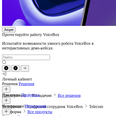
Акция
Протестируйте работу VoiceBox
Испытайте возможности умного робота VoiceBox в
интерактивных демо-кейсах.
Личный кабинет
Решения
Решения
Продукты
Продукты
Для отраслей
По задачам
Все решения
Интеграции
Интеграции
Телефония
Цифровой сотрудник VoiceBox
Telecom
платформа
Все продукты