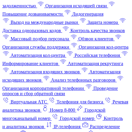
задолженностью
Организация исходящей связи
Повышение дозваниваемости
Лидогенерация
Выход на международные рынки
Защита номера
Доставка одноразовых кодов
Контроль качества звонков
Массовый подбор персонала
Обзвон клиентов
Организация службы поддержки
Организация кол-центра
Автоматизация кол-центра
Российская телефония
Информирование клиентов
Автоматизация рекрутинга
Автоматизация входящих звонков
Автоматизация
исходящих звонков
Анализ телефонных разговоров
Организация корпоративной телефонии
Проведение
опросов и сбор обратной связи
Виртуальная АТС
Телефония для бизнеса
Речевая
аналитика звонков
Номер 8-800
Городской
многоканальный номер
Городской номер
Контроль
и аналитика звонков
IP-телефония
Распределение