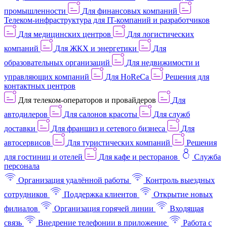
промышленности
Для финансовых компаний
Телеком-инфраструктура для IT-компаний и разработчиков
Для медицинских центров
Для логистических
компаний
Для ЖКХ и энергетики
Для
образовательных организаций
Для недвижимости и
управляющих компаний
Для HoReCa
Решения для
контактных центров
Для телеком-операторов и провайдеров
Для
автодилеров
Для салонов красоты
Для служб
доставки
Для франшиз и сетевого бизнеса
Для
автосервисов
Для туристических компаний
Решения
для гостиниц и отелей
Для кафе и ресторанов
Служба
персонала
Организация удалённой работы
Контроль выездных
сотрудников
Поддержка клиентов
Открытие новых
филиалов
Организация горячей линии
Входящая
связь
Внедрение телефонии в приложение
Работа с