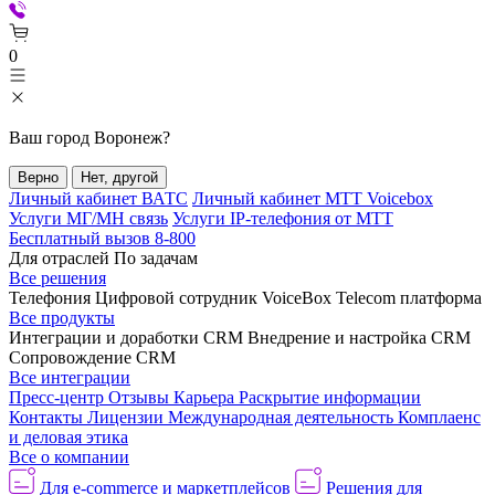
0
Ваш город
Воронеж
?
Верно
Нет, другой
Личный кабинет ВАТС
Личный кабинет МТТ Voicebox
Услуги МГ/МН связь
Услуги IP-телефония от МТТ
Бесплатный вызов 8-800
Для отраслей
По задачам
Все решения
Телефония
Цифровой сотрудник VoiceBox
Telecom платформа
Все продукты
Интеграции и доработки CRM
Внедрение и настройка CRM
Сопровождение CRM
Все интеграции
Пресс-центр
Отзывы
Карьера
Раскрытие информации
Контакты
Лицензии
Международная деятельность
Комплаенс
и деловая этика
Все о компании
Для e-commerce и маркетплейсов
Решения для