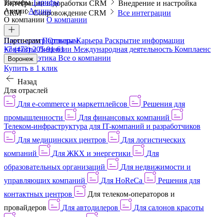
Тарифы
Тарифы
Интеграции и доработки CRM
Внедрение и настройка
Акции
Акции
CRM
Сопровождение CRM
Все интеграции
О компании
О компании
Пресс-центр
Партнерам
Партнерам
Отзывы
Карьера
Раскрытие информации
Контакты
+7 (473) 205-91-61
Лицензии
Международная деятельность
Комплаенс
и деловая этика
Все о компании
Воронеж
Купить в 1 клик
Назад
Для отраслей
Для e-commerce и маркетплейсов
Решения для
промышленности
Для финансовых компаний
Телеком-инфраструктура для IT-компаний и разработчиков
Для медицинских центров
Для логистических
компаний
Для ЖКХ и энергетики
Для
образовательных организаций
Для недвижимости и
управляющих компаний
Для HoReCa
Решения для
контактных центров
Для телеком-операторов и
провайдеров
Для автодилеров
Для салонов красоты