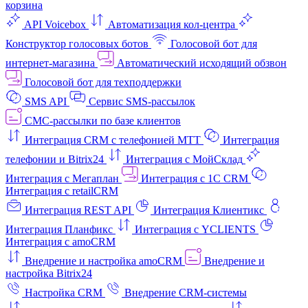
корзина
API Voicebox
Автоматизация кол‑центра
Конструктор голосовых ботов
Голосовой бот для
интернет‑магазина
Автоматический исходящий обзвон
Голосовой бот для техподдержки
SMS API
Сервис SMS-рассылок
СМС-рассылки по базе клиентов
Интеграция CRM с телефонией МТТ
Интеграция
телефонии и Bitrix24
Интеграция с МойСклад
Интеграция с Мегаплан
Интеграция с 1C CRM
Интеграция с retailCRM
Интеграция REST API
Интеграция Клиентикс
Интеграция Планфикс
Интеграция с YCLIENTS
Интеграция с amoCRM
Внедрение и настройка amoCRM
Внедрение и
настройка Bitrix24
Настройка CRM
Внедрение CRM-системы