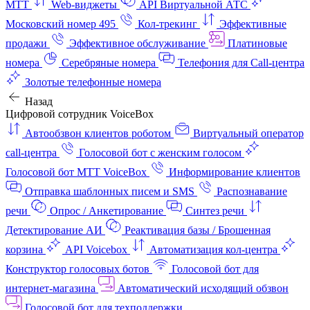
МТТ
Web-виджеты
API Виртуальной АТС
Московский номер 495
Кол-трекинг
Эффективные
продажи
Эффективное обслуживание
Платиновые
номера
Серебряные номера
Телефония для Call-центра
Золотые телефонные номера
Назад
Цифровой сотрудник VoiceBox
Автообзвон клиентов роботом
Виртуальный оператор
call-центра
Голосовой бот с женским голосом
Голосовой бот МТТ VoiceBox
Информирование клиентов
Отправка шаблонных писем и SMS
Распознавание
речи
Опрос / Анкетирование
Синтез речи
Детектирование АИ
Реактивация базы / Брошенная
корзина
API Voicebox
Автоматизация кол‑центра
Конструктор голосовых ботов
Голосовой бот для
интернет‑магазина
Автоматический исходящий обзвон
Голосовой бот для техподдержки