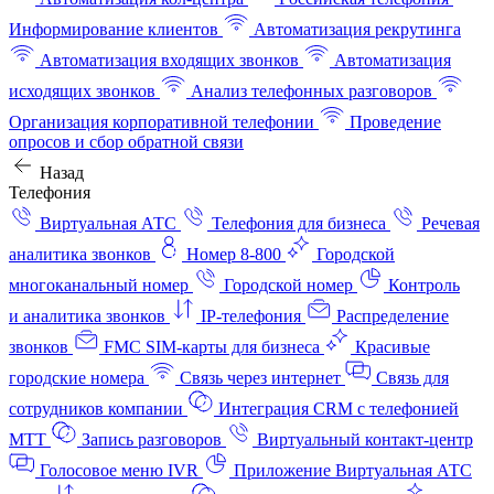
Информирование клиентов
Автоматизация рекрутинга
Автоматизация входящих звонков
Автоматизация
исходящих звонков
Анализ телефонных разговоров
Организация корпоративной телефонии
Проведение
опросов и сбор обратной связи
Назад
Телефония
Виртуальная АТС
Телефония для бизнеса
Речевая
аналитика звонков
Номер 8-800
Городской
многоканальный номер
Городской номер
Контроль
и аналитика звонков
IP-телефония
Распределение
звонков
FMC SIM-карты для бизнеса
Красивые
городские номера
Связь через интернет
Связь для
сотрудников компании
Интеграция CRM с телефонией
МТТ
Запись разговоров
Виртуальный контакт‑центр
Голосовое меню IVR
Приложение Виртуальная АТС