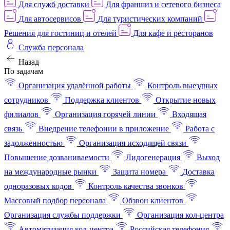
Для служб доставки
Для франшиз и сетевого бизнеса
Для автосервисов
Для туристических компаний
Решения для гостиниц и отелей
Для кафе и ресторанов
Служба персонала
Назад
По задачам
Организация удалённой работы
Контроль выездных
сотрудников
Поддержка клиентов
Открытие новых
филиалов
Организация горячей линии
Входящая
связь
Внедрение телефонии в приложение
Работа с
задолженностью
Организация исходящей связи
Повышение дозваниваемости
Лидогенерация
Выход
на международные рынки
Защита номера
Доставка
одноразовых кодов
Контроль качества звонков
Массовый подбор персонала
Обзвон клиентов
Организация службы поддержки
Организация кол-центра
Автоматизация кол-центра
Российская телефония