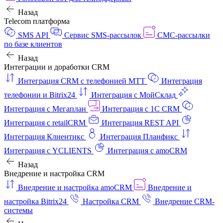
Назад
Telecom платформа
SMS API
Сервис SMS-рассылок
СМС-рассылки
по базе клиентов
Назад
Интеграции и доработки CRM
Интеграция CRM с телефонией МТТ
Интеграция
телефонии и Bitrix24
Интеграция с МойСклад
Интеграция с Мегаплан
Интеграция с 1C CRM
Интеграция с retailCRM
Интеграция REST API
Интеграция Клиентикс
Интеграция Планфикс
Интеграция с YCLIENTS
Интеграция с amoCRM
Назад
Внедрение и настройка CRM
Внедрение и настройка amoCRM
Внедрение и
настройка Bitrix24
Настройка CRM
Внедрение CRM-
системы