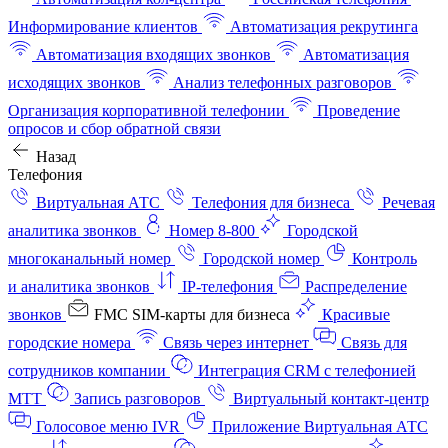
Информирование клиентов
Автоматизация рекрутинга
Автоматизация входящих звонков
Автоматизация
исходящих звонков
Анализ телефонных разговоров
Организация корпоративной телефонии
Проведение
опросов и сбор обратной связи
Назад
Телефония
Виртуальная АТС
Телефония для бизнеса
Речевая
аналитика звонков
Номер 8-800
Городской
многоканальный номер
Городской номер
Контроль
и аналитика звонков
IP-телефония
Распределение
звонков
FMC SIM-карты для бизнеса
Красивые
городские номера
Связь через интернет
Связь для
сотрудников компании
Интеграция CRM с телефонией
МТТ
Запись разговоров
Виртуальный контакт‑центр
Голосовое меню IVR
Приложение Виртуальная АТС