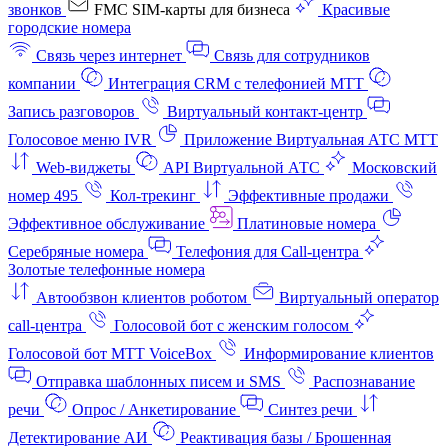
звонков
FMC SIM-карты для бизнеса
Красивые
городские номера
Связь через интернет
Связь для сотрудников
компании
Интеграция CRM с телефонией МТТ
Запись разговоров
Виртуальный контакт‑центр
Голосовое меню IVR
Приложение Виртуальная АТС МТТ
Web-виджеты
API Виртуальной АТС
Московский
номер 495
Кол-трекинг
Эффективные продажи
Эффективное обслуживание
Платиновые номера
Серебряные номера
Телефония для Call-центра
Золотые телефонные номера
Автообзвон клиентов роботом
Виртуальный оператор
call-центра
Голосовой бот с женским голосом
Голосовой бот МТТ VoiceBox
Информирование клиентов
Отправка шаблонных писем и SMS
Распознавание
речи
Опрос / Анкетирование
Синтез речи
Детектирование АИ
Реактивация базы / Брошенная