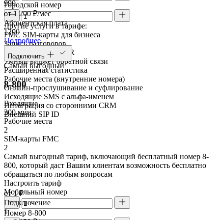
990
Городской номер
от 1 200 ₽/мес
Абонентская плата
Другие услуги в тарифе:
1200
FMC SIM-карты для бизнеса
Подробнее
Запись разговоров
Голосовое меню IVR
Подключить
Умный виджет обратной связи
Самый выгодный
Расширенная статистика
Рабочие места (внутренние номера)
8-800
Онлайн-прослушивание и суфлирование
Исходящие SMS с альфа-именем
Входящие
Интеграция со сторонними CRM
300 мин
Внешний SIP ID
Рабочие места
2
SIM-карты FMC
2
Самый выгодный тариф, включающий бесплатный номер 8-
800, который даст Вашим клиентам возможность бесплатно
обращаться по любым вопросам
Настроить тариф
Мобильный номер
от 1 ₽
Подключение
1
Номер 8-800