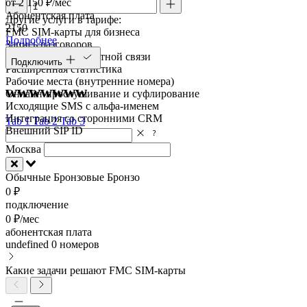
от 2 150 ₽/мес
Абонентская плата
Другие услуги в тарифе:
2150
FMC SIM-карты для бизнеса
Подробнее
Запись разговоров
Умный виджет обратной связи
Подключить
Расширенная статистика
Рабочие места (внутренние номера)
wwwwwww
Онлайн-прослушивание и суфлирование
Исходящие SMS с альфа-именем
Интеграция со сторонними CRM
Tab 1
Tab 2
Tab 3
Внешний SIP ID
Москва
Обычные
Бронзовые
Бронзо
0 ₽
подключение
0 ₽/мес
абонентская плата
undefined
0 номеров
Какие задачи решают FMC SIM-карты