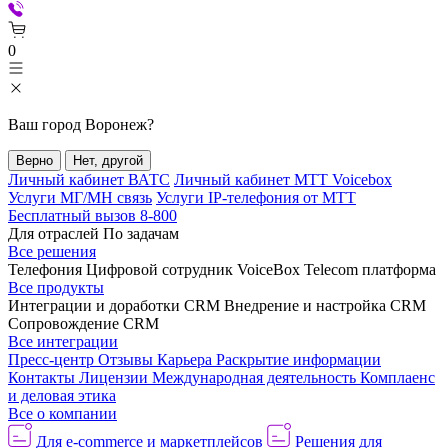
0
Ваш город
Воронеж
?
Верно
Нет, другой
Личный кабинет ВАТС
Личный кабинет МТТ Voicebox
Услуги МГ/МН связь
Услуги IP-телефония от МТТ
Бесплатный вызов 8-800
Для отраслей
По задачам
Все решения
Телефония
Цифровой сотрудник VoiceBox
Telecom платформа
Все продукты
Интеграции и доработки CRM
Внедрение и настройка CRM
Сопровождение CRM
Все интеграции
Пресс-центр
Отзывы
Карьера
Раскрытие информации
Контакты
Лицензии
Международная деятельность
Комплаенс
и деловая этика
Все о компании
Для e-commerce и маркетплейсов
Решения для