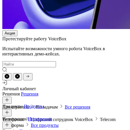
Акция
Протестируйте работу VoiceBox
Испытайте возможности умного робота VoiceBox в
интерактивных демо-кейсах.
Личный кабинет
Решения
Решения
Продукты
Продукты
Для отраслей
По задачам
Все решения
Интеграции
Интеграции
Телефония
Цифровой сотрудник VoiceBox
Telecom
платформа
Все продукты