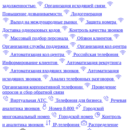
задолженностью
Организация исходящей связи
Повышение дозваниваемости
Лидогенерация
Выход на международные рынки
Защита номера
Доставка одноразовых кодов
Контроль качества звонков
Массовый подбор персонала
Обзвон клиентов
Организация службы поддержки
Организация кол-центра
Автоматизация кол-центра
Российская телефония
Информирование клиентов
Автоматизация рекрутинга
Автоматизация входящих звонков
Автоматизация
исходящих звонков
Анализ телефонных разговоров
Организация корпоративной телефонии
Проведение
опросов и сбор обратной связи
Виртуальная АТС
Телефония для бизнеса
Речевая
аналитика звонков
Номер 8-800
Городской
многоканальный номер
Городской номер
Контроль
и аналитика звонков
IP-телефония
Распределение