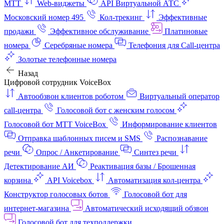
МТТ
Web-виджеты
API Виртуальной АТС
Московский номер 495
Кол-трекинг
Эффективные
продажи
Эффективное обслуживание
Платиновые
номера
Серебряные номера
Телефония для Call-центра
Золотые телефонные номера
Назад
Цифровой сотрудник VoiceBox
Автообзвон клиентов роботом
Виртуальный оператор
call-центра
Голосовой бот с женским голосом
Голосовой бот МТТ VoiceBox
Информирование клиентов
Отправка шаблонных писем и SMS
Распознавание
речи
Опрос / Анкетирование
Синтез речи
Детектирование АИ
Реактивация базы / Брошенная
корзина
API Voicebox
Автоматизация кол‑центра
Конструктор голосовых ботов
Голосовой бот для
интернет‑магазина
Автоматический исходящий обзвон
Голосовой бот для техподдержки