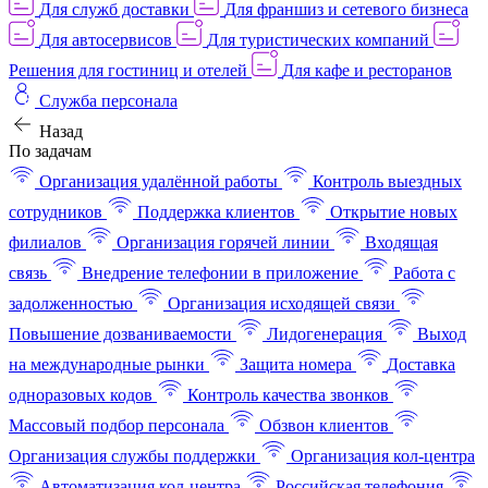
Для служб доставки
Для франшиз и сетевого бизнеса
Для автосервисов
Для туристических компаний
Решения для гостиниц и отелей
Для кафе и ресторанов
Служба персонала
Назад
По задачам
Организация удалённой работы
Контроль выездных
сотрудников
Поддержка клиентов
Открытие новых
филиалов
Организация горячей линии
Входящая
связь
Внедрение телефонии в приложение
Работа с
задолженностью
Организация исходящей связи
Повышение дозваниваемости
Лидогенерация
Выход
на международные рынки
Защита номера
Доставка
одноразовых кодов
Контроль качества звонков
Массовый подбор персонала
Обзвон клиентов
Организация службы поддержки
Организация кол-центра
Автоматизация кол-центра
Российская телефония