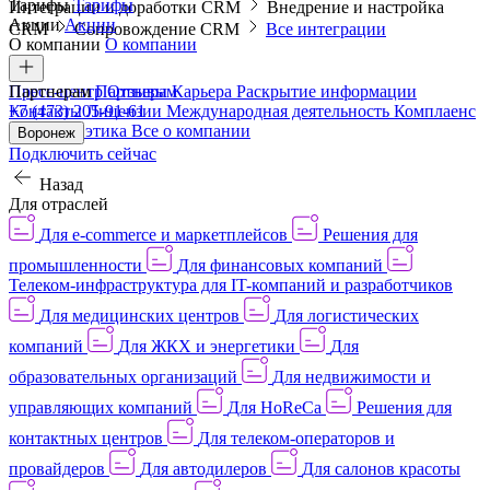
Тарифы
Тарифы
Интеграции и доработки CRM
Внедрение и настройка
Акции
Акции
CRM
Сопровождение CRM
Все интеграции
О компании
О компании
Пресс-центр
Партнерам
Партнерам
Отзывы
Карьера
Раскрытие информации
Контакты
+7 (473) 205-91-61
Лицензии
Международная деятельность
Комплаенс
и деловая этика
Все о компании
Воронеж
Подключить сейчас
Назад
Для отраслей
Для e-commerce и маркетплейсов
Решения для
промышленности
Для финансовых компаний
Телеком-инфраструктура для IT-компаний и разработчиков
Для медицинских центров
Для логистических
компаний
Для ЖКХ и энергетики
Для
образовательных организаций
Для недвижимости и
управляющих компаний
Для HoReCa
Решения для
контактных центров
Для телеком-операторов и
провайдеров
Для автодилеров
Для салонов красоты