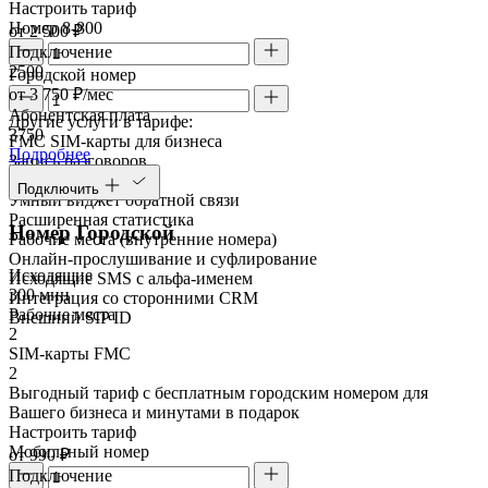
Настроить тариф
Номер 8-800
от 2 500 ₽
Подключение
2500
Городской номер
от 3 750 ₽/мес
Абонентская плата
Другие услуги в тарифе:
3750
FMC SIM-карты для бизнеса
Подробнее
Запись разговоров
Речевая аналитика
Подключить
Умный виджет обратной связи
Расширенная статистика
Номер Городской
Рабочие места (внутренние номера)
Онлайн-прослушивание и суфлирование
Исходящие
Исходящие SMS с альфа-именем
300 мин
Интеграция со сторонними CRM
Рабочие места
Внешний SIP ID
2
SIM-карты FMC
2
Выгодный тариф с бесплатным городским номером для
Вашего бизнеса и минутами в подарок
Настроить тариф
Мобильный номер
от 990 ₽
Подключение