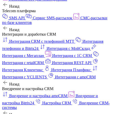
Назад
Telecom платформа
SMS API
Сервис SMS-рассылок
СМС-рассылки
по базе клиентов
Назад
Интеграции и доработки CRM
Интеграция CRM с телефонией МТТ
Интеграция
телефонии и Bitrix24
Интеграция с МойСклад
Интеграция с Мегаплан
Интеграция с 1C CRM
Интеграция с retailCRM
Интеграция REST API
Интеграция Клиентикс
Интеграция Планфикс
Интеграция с YCLIENTS
Интеграция с amoCRM
Назад
Внедрение и настройка CRM
Внедрение и настройка amoCRM
Внедрение и
настройка Bitrix24
Настройка CRM
Внедрение CRM-
системы