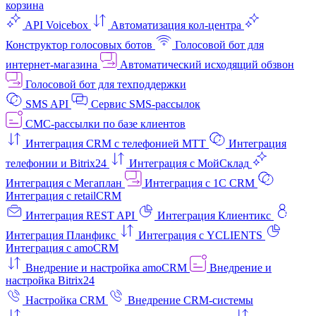
корзина
API Voicebox
Автоматизация кол‑центра
Конструктор голосовых ботов
Голосовой бот для
интернет‑магазина
Автоматический исходящий обзвон
Голосовой бот для техподдержки
SMS API
Сервис SMS-рассылок
СМС-рассылки по базе клиентов
Интеграция CRM с телефонией МТТ
Интеграция
телефонии и Bitrix24
Интеграция с МойСклад
Интеграция с Мегаплан
Интеграция с 1C CRM
Интеграция с retailCRM
Интеграция REST API
Интеграция Клиентикс
Интеграция Планфикс
Интеграция с YCLIENTS
Интеграция с amoCRM
Внедрение и настройка amoCRM
Внедрение и
настройка Bitrix24
Настройка CRM
Внедрение CRM-системы