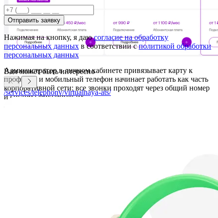
Отправить заявку
Нажимая на кнопку, я даю
согласие на обработку
персональных данных
в соответствии с
политикой обработки
персональных данных
Администратор в личном кабинете привязывает карту к
Вам может быть интересно
профилю, и мобильный телефон начинает работать как часть
корпоративной сети: все звонки проходят через общий номер
/services/telephony/virtualnaya-ats/
и система фиксирует их.