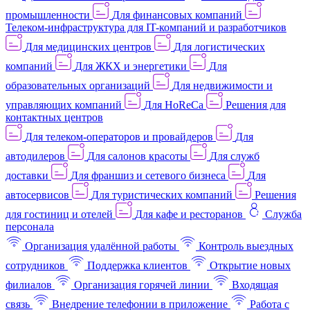
промышленности
Для финансовых компаний
Телеком-инфраструктура для IT-компаний и разработчиков
Для медицинских центров
Для логистических
компаний
Для ЖКХ и энергетики
Для
образовательных организаций
Для недвижимости и
управляющих компаний
Для HoReCa
Решения для
контактных центров
Для телеком-операторов и провайдеров
Для
автодилеров
Для салонов красоты
Для служб
доставки
Для франшиз и сетевого бизнеса
Для
автосервисов
Для туристических компаний
Решения
для гостиниц и отелей
Для кафе и ресторанов
Служба
персонала
Организация удалённой работы
Контроль выездных
сотрудников
Поддержка клиентов
Открытие новых
филиалов
Организация горячей линии
Входящая
связь
Внедрение телефонии в приложение
Работа с