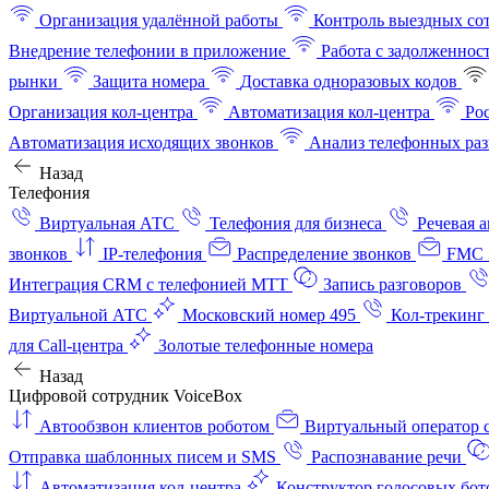
Организация удалённой работы
Контроль выездных со
Внедрение телефонии в приложение
Работа с задолженнос
рынки
Защита номера
Доставка одноразовых кодов
Организация кол-центра
Автоматизация кол-центра
Ро
Автоматизация исходящих звонков
Анализ телефонных раз
Назад
Телефония
Виртуальная АТС
Телефония для бизнеса
Речевая 
звонков
IP-телефония
Распределение звонков
FMC 
Интеграция CRM с телефонией МТТ
Запись разговоров
Виртуальной АТС
Московский номер 495
Кол-трекинг
для Call-центра
Золотые телефонные номера
Назад
Цифровой сотрудник VoiceBox
Автообзвон клиентов роботом
Виртуальный оператор c
Отправка шаблонных писем и SMS
Распознавание речи
Автоматизация кол‑центра
Конструктор голосовых бот