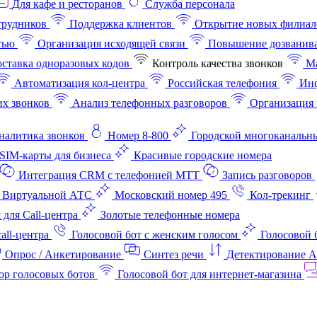
Для кафе и ресторанов
Служба персонала
трудников
Поддержка клиентов
Открытие новых филиал
тью
Организация исходящей связи
Повышение дозванив
ставка одноразовых кодов
Контроль качества звонков
Ма
Автоматизация кол-центра
Российская телефония
Инф
х звонков
Анализ телефонных разговоров
Организация 
аналитика звонков
Номер 8-800
Городской многоканальн
SIM-карты для бизнеса
Красивые городские номера
Интеграция CRM с телефонией МТТ
Запись разговоров
 Виртуальной АТС
Московский номер 495
Кол-трекинг
 для Call-центра
Золотые телефонные номера
all-центра
Голосовой бот с женским голосом
Голосовой 
Опрос / Анкетирование
Синтез речи
Детектирование 
ор голосовых ботов
Голосовой бот для интернет‑магазина