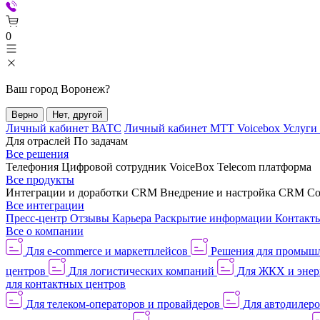
0
Ваш город
Воронеж
?
Верно
Нет, другой
Личный кабинет ВАТС
Личный кабинет МТТ Voicebox
Услуги
Для отраслей
По задачам
Все решения
Телефония
Цифровой сотрудник VoiceBox
Telecom платформа
Все продукты
Интеграции и доработки CRM
Внедрение и настройка CRM
Со
Все интеграции
Пресс-центр
Отзывы
Карьера
Раскрытие информации
Контакт
Все о компании
Для e-commerce и маркетплейсов
Решения для промыш
центров
Для логистических компаний
Для ЖКХ и энер
для контактных центров
Для телеком-операторов и провайдеров
Для автодилер