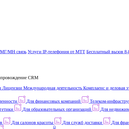
 МГ/МН связь
Услуги IP-телефония от МТТ
Бесплатный вызов 8-
провождение CRM
ы
Лицензии
Международная деятельность
Комплаенс и деловая э
ленности
Для финансовых компаний
Телеком-инфраструк
гетики
Для образовательных организаций
Для недвижим
ов
Для салонов красоты
Для служб доставки
Для фран