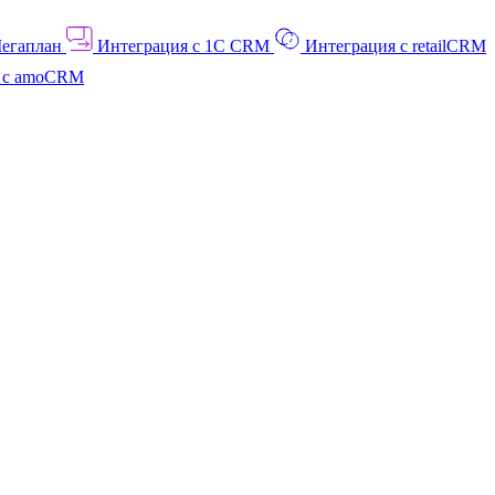
Мегаплан
Интеграция с 1C CRM
Интеграция с retailCRM
я с amoCRM