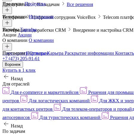
Продукты
Продукты
Для отраслей
По задачам
Все решения
Интеграции
Интеграции
Телефония
Цифровой сотрудник VoiceBox
Telecom платф
Тарифы
Тарифы
Интеграции и доработки CRM
Внедрение и настройка CR
Акции
Акции
О компании
О компании
Пресс-центр
Партнерам
Партнерам
Отзывы
Карьера
Раскрытие информации
Контакт
+7 (473) 205-91-61
Воронеж
Купить в 1 клик
Назад
Для отраслей
Для e-commerce и маркетплейсов
Решения для промыш
центров
Для логистических компаний
Для ЖКХ и энер
для контактных центров
Для телеком-операторов и провай
автосервисов
Для туристических компаний
Решения дл
Назад
По задачам