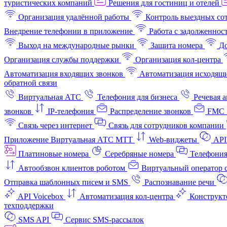
туристических компаний
Решения для гостиниц и отелей
Организация удалённой работы
Контроль выездных со
Внедрение телефонии в приложение
Работа с задолженнос
Выход на международные рынки
Защита номера
До
Организация службы поддержки
Организация кол-центра
Автоматизация входящих звонков
Автоматизация исходящи
обратной связи
Виртуальная АТС
Телефония для бизнеса
Речевая 
звонков
IP-телефония
Распределение звонков
FMC 
Связь через интернет
Связь для сотрудников компании
Приложение Виртуальная АТС МТТ
Web-виджеты
API
Платиновые номера
Серебряные номера
Телефония
Автообзвон клиентов роботом
Виртуальный оператор c
Отправка шаблонных писем и SMS
Распознавание речи
API Voicebox
Автоматизация кол‑центра
Конструкт
техподдержки
SMS API
Сервис SMS-рассылок