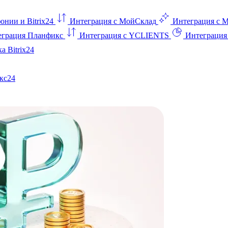
онии и Bitrix24
Интеграция с МойСклад
Интеграция с 
еграция Планфикс
Интеграция с YCLIENTS
Интеграци
а Bitrix24
кс24