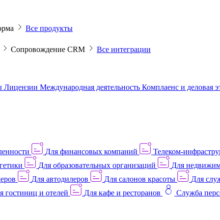
орма
Все продукты
M
Сопровождение CRM
Все интеграции
ы
Лицензии
Международная деятельность
Комплаенс и деловая 
ленности
Для финансовых компаний
Телеком-инфраструк
гетики
Для образовательных организаций
Для недвижим
деров
Для автодилеров
Для салонов красоты
Для слу
я гостиниц и отелей
Для кафе и ресторанов
Служба перс