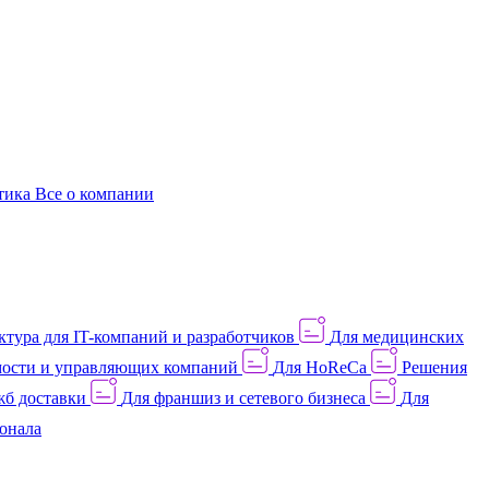
этика
Все о компании
тура для IT-компаний и разработчиков
Для медицинских
ости и управляющих компаний
Для HoReCa
Решения
жб доставки
Для франшиз и сетевого бизнеса
Для
онала