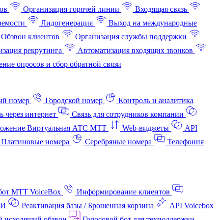
ов
Организация горячей линии
Входящая связь
аемости
Лидогенерация
Выход на международные
Обзвон клиентов
Организация службы поддержки
изация рекрутинга
Автоматизация входящих звонков
ние опросов и сбор обратной связи
ый номер
Городской номер
Контроль и аналитика
ь через интернет
Связь для сотрудников компании
ожение Виртуальная АТС МТТ
Web-виджеты
API
Платиновые номера
Серебряные номера
Телефония
бот МТТ VoiceBox
Информирование клиентов
АИ
Реактивация базы / Брошенная корзина
API Voicebox
й исходящий обзвон
Голосовой бот для техподдержки