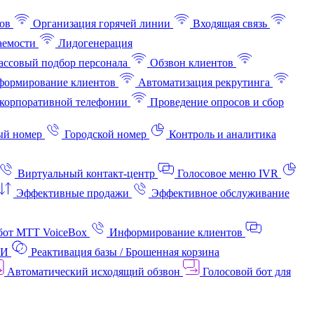
ов
Организация горячей линии
Входящая связь
аемости
Лидогенерация
ссовый подбор персонала
Обзвон клиентов
ормирование клиентов
Автоматизация рекрутинга
корпоративной телефонии
Проведение опросов и сбор
ый номер
Городской номер
Контроль и аналитика
Виртуальный контакт‑центр
Голосовое меню IVR
Эффективные продажи
Эффективное обслуживание
бот МТТ VoiceBox
Информирование клиентов
АИ
Реактивация базы / Брошенная корзина
Автоматический исходящий обзвон
Голосовой бот для