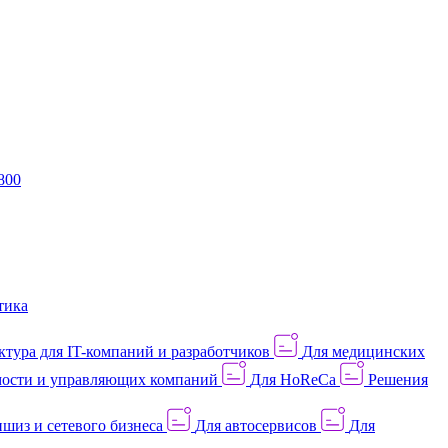
800
тика
тура для IT-компаний и разработчиков
Для медицинских
ости и управляющих компаний
Для HoReCa
Решения
шиз и сетевого бизнеса
Для автосервисов
Для