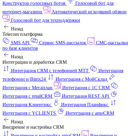
Конструктор голосовых ботов
Голосовой бот для
интернет‑магазина
Автоматический исходящий обзвон
Голосовой бот для техподдержки
Назад
Telecom платформа
SMS API
Сервис SMS-рассылок
СМС-рассылки
по базе клиентов
Назад
Интеграции и доработки CRM
Интеграция CRM с телефонией МТТ
Интеграция
телефонии и Bitrix24
Интеграция с МойСклад
Интеграция с Мегаплан
Интеграция с 1C CRM
Интеграция с retailCRM
Интеграция REST API
Интеграция Клиентикс
Интеграция Планфикс
Интеграция с YCLIENTS
Интеграция с amoCRM
Назад
Внедрение и настройка CRM
Внедрение и настройка amoCRM
Внедрение и