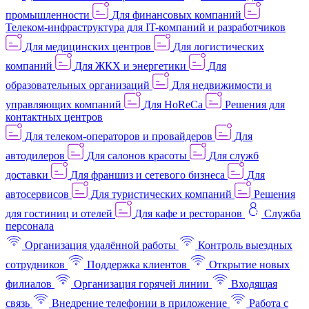
промышленности
Для финансовых компаний
Телеком-инфраструктура для IT-компаний и разработчиков
Для медицинских центров
Для логистических
компаний
Для ЖКХ и энергетики
Для
образовательных организаций
Для недвижимости и
управляющих компаний
Для HoReCa
Решения для
контактных центров
Для телеком-операторов и провайдеров
Для
автодилеров
Для салонов красоты
Для служб
доставки
Для франшиз и сетевого бизнеса
Для
автосервисов
Для туристических компаний
Решения
для гостиниц и отелей
Для кафе и ресторанов
Служба
персонала
Организация удалённой работы
Контроль выездных
сотрудников
Поддержка клиентов
Открытие новых
филиалов
Организация горячей линии
Входящая
связь
Внедрение телефонии в приложение
Работа с