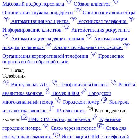
Массовый подбор персонала
Обзвон клиентов
Организация службы поддержки
Организация кол-центра
Автоматизация кол-центра
Российская телефония
Информирование клиентов
Автоматизация рекрутинга
Автоматизация входящих звонков
Автоматизация
исходящих звонков
Анализ телефонных разговоров
Организация корпоративной телефонии
Проведение
опросов и сбор обратной связи
Назад
Телефония
Виртуальная АТС
Телефония для бизнеса
Речевая
аналитика звонков
Номер 8-800
Городской
многоканальный номер
Городской номер
Контроль
и аналитика звонков
IP-телефония
Распределение
звонков
FMC SIM-карты для бизнеса
Красивые
городские номера
Связь через интернет
Связь для
сотрудников компании
Интеграция CRM с телефонией