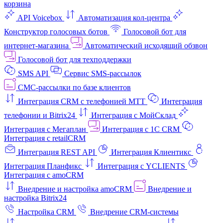
корзина
API Voicebox
Автоматизация кол‑центра
Конструктор голосовых ботов
Голосовой бот для
интернет‑магазина
Автоматический исходящий обзвон
Голосовой бот для техподдержки
SMS API
Сервис SMS-рассылок
СМС-рассылки по базе клиентов
Интеграция CRM с телефонией МТТ
Интеграция
телефонии и Bitrix24
Интеграция с МойСклад
Интеграция с Мегаплан
Интеграция с 1C CRM
Интеграция с retailCRM
Интеграция REST API
Интеграция Клиентикс
Интеграция Планфикс
Интеграция с YCLIENTS
Интеграция с amoCRM
Внедрение и настройка amoCRM
Внедрение и
настройка Bitrix24
Настройка CRM
Внедрение CRM-системы