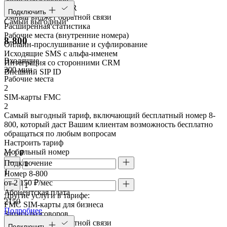
Голосовое меню IVR
Подключить
Умный виджет обратной связи
Самый выгодный
Расширенная статистика
Рабочие места (внутренние номера)
8-800
Онлайн-прослушивание и суфлирование
Исходящие SMS с альфа-именем
Входящие
Интеграция со сторонними CRM
300 мин
Внешний SIP ID
Рабочие места
2
SIM-карты FMC
2
Самый выгодный тариф, включающий бесплатный номер 8-
800, который даст Вашим клиентам возможность бесплатно
обращаться по любым вопросам
Настроить тариф
Мобильный номер
от 1 ₽
Подключение
1
Номер 8-800
от 2 150 ₽/мес
Абонентская плата
Другие услуги в тарифе:
2150
FMC SIM-карты для бизнеса
Подробнее
Запись разговоров
Умный виджет обратной связи
Подключить