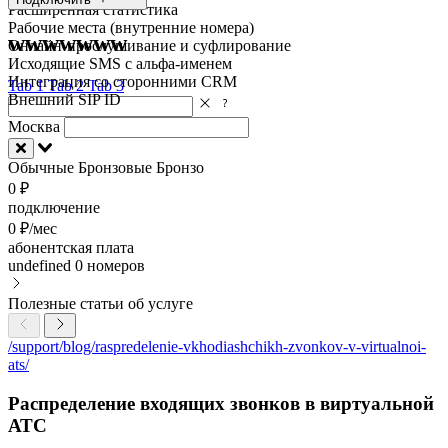
Расширенная статистика
Рабочие места (внутренние номера)
wwwwwww
Онлайн-прослушивание и суфлирование
Исходящие SMS с альфа-именем
Интеграция со сторонними CRM
Tab 1
Tab 2
Tab 3
Внешний SIP ID
Москва
Обычные
Бронзовые
Бронзо
0 ₽
подключение
0 ₽/мес
абонентская плата
undefined
0 номеров
Полезные статьи об услуге
/support/blog/raspredelenie-vkhodiashchikh-zvonkov-v-virtualnoi-
ats/
Распределение входящих звонков в виртуальной
АТС