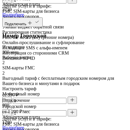
Абонентская плата
Другие услуги в тарифе:
3750
FMC SIM-карты для бизнеса
Подробнее
Запись разговоров
Речевая аналитика
Подключить
Умный виджет обратной связи
Расширенная статистика
Номер Городской
Рабочие места (внутренние номера)
Онлайн-прослушивание и суфлирование
Исходящие
Исходящие SMS с альфа-именем
300 мин
Интеграция со сторонними CRM
Рабочие места
Внешний SIP ID
2
SIM-карты FMC
2
Выгодный тариф с бесплатным городским номером для
Вашего бизнеса и минутами в подарок
Настроить тариф
Мобильный номер
от 990 ₽
Подключение
990
Городской номер
от 1 200 ₽/мес
Абонентская плата
Другие услуги в тарифе:
1200
FMC SIM-карты для бизнеса
Подробнее
Запись разговоров