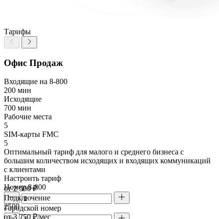
Тарифы
Офис Продаж
Входящие на 8-800
200 мин
Исходящие
700 мин
Рабочие места
5
SIM-карты FMC
5
Оптимальный тариф для малого и среднего бизнеса с
большим количеством исходящих и входящих коммуникаций
с клиентами
Настроить тариф
Номер 8-800
от 2 500 ₽
Подключение
2500
Городской номер
от 3 750 ₽/мес