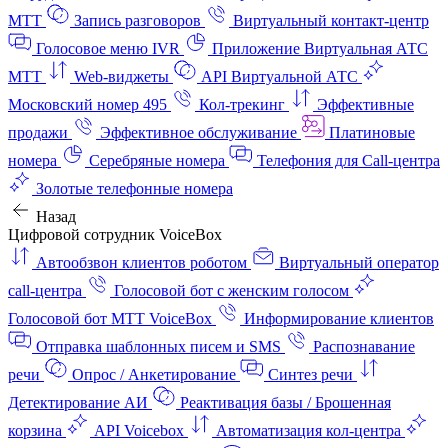
МТТ
Запись разговоров
Виртуальный контакт‑центр
Голосовое меню IVR
Приложение Виртуальная АТС
МТТ
Web-виджеты
API Виртуальной АТС
Московский номер 495
Кол-трекинг
Эффективные
продажи
Эффективное обслуживание
Платиновые
номера
Серебряные номера
Телефония для Call-центра
Золотые телефонные номера
Назад
Цифровой сотрудник VoiceBox
Автообзвон клиентов роботом
Виртуальный оператор
call-центра
Голосовой бот с женским голосом
Голосовой бот МТТ VoiceBox
Информирование клиентов
Отправка шаблонных писем и SMS
Распознавание
речи
Опрос / Анкетирование
Синтез речи
Детектирование АИ
Реактивация базы / Брошенная
корзина
API Voicebox
Автоматизация кол‑центра