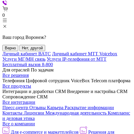
0
Ваш город
Воронеж
?
Верно
Нет, другой
Личный кабинет ВАТС
Личный кабинет МТТ Voicebox
Услуги МГ/МН связь
Услуги IP-телефония от МТТ
Бесплатный вызов 8-800
Для отраслей
По задачам
Все решения
Телефония
Цифровой сотрудник VoiceBox
Telecom платформа
Все продукты
Интеграции и доработки CRM
Внедрение и настройка CRM
Сопровождение CRM
Все интеграции
Пресс-центр
Отзывы
Карьера
Раскрытие информации
Контакты
Лицензии
Международная деятельность
Комплаенс
и деловая этика
Все о компании
Для e-commerce и маркетплейсов
Решения для