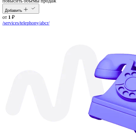
повысить объемы продаж
Добавить
от
1
₽
/services/telephony/abcr/