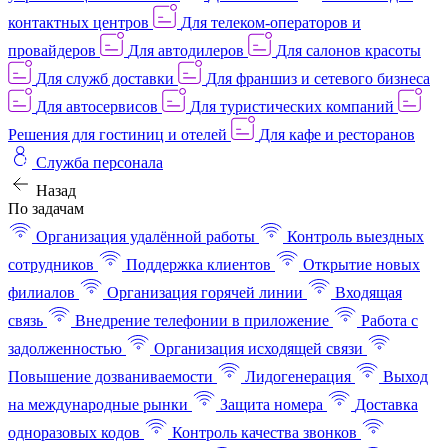
контактных центров
Для телеком-операторов и
провайдеров
Для автодилеров
Для салонов красоты
Для служб доставки
Для франшиз и сетевого бизнеса
Для автосервисов
Для туристических компаний
Решения для гостиниц и отелей
Для кафе и ресторанов
Служба персонала
Назад
По задачам
Организация удалённой работы
Контроль выездных
сотрудников
Поддержка клиентов
Открытие новых
филиалов
Организация горячей линии
Входящая
связь
Внедрение телефонии в приложение
Работа с
задолженностью
Организация исходящей связи
Повышение дозваниваемости
Лидогенерация
Выход
на международные рынки
Защита номера
Доставка
одноразовых кодов
Контроль качества звонков