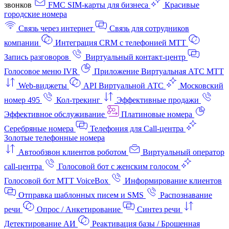
звонков
FMC SIM-карты для бизнеса
Красивые
городские номера
Связь через интернет
Связь для сотрудников
компании
Интеграция CRM с телефонией МТТ
Запись разговоров
Виртуальный контакт‑центр
Голосовое меню IVR
Приложение Виртуальная АТС МТТ
Web-виджеты
API Виртуальной АТС
Московский
номер 495
Кол-трекинг
Эффективные продажи
Эффективное обслуживание
Платиновые номера
Серебряные номера
Телефония для Call-центра
Золотые телефонные номера
Автообзвон клиентов роботом
Виртуальный оператор
call-центра
Голосовой бот с женским голосом
Голосовой бот МТТ VoiceBox
Информирование клиентов
Отправка шаблонных писем и SMS
Распознавание
речи
Опрос / Анкетирование
Синтез речи
Детектирование АИ
Реактивация базы / Брошенная