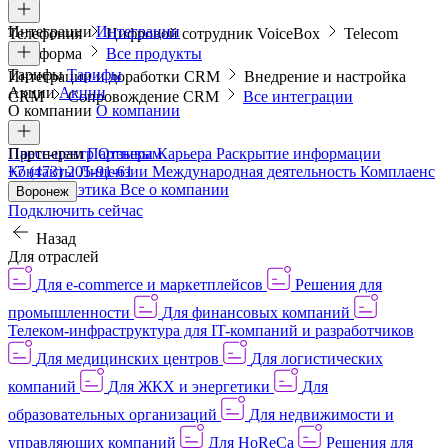
Интеграции
Интеграции
Телефония
Цифровой сотрудник VoiceBox
Telecom
платформа
Все продукты
Тарифы
Тарифы
Интеграции и доработки CRM
Внедрение и настройка
Акции
Акции
CRM
Сопровождение CRM
Все интеграции
О компании
О компании
Пресс-центр
Партнерам
Партнерам
Отзывы
Карьера
Раскрытие информации
Контакты
+7 (473) 205-91-61
Лицензии
Международная деятельность
Комплаенс
и деловая этика
Все о компании
Воронеж
Подключить сейчас
Назад
Для отраслей
Для e-commerce и маркетплейсов
Решения для
промышленности
Для финансовых компаний
Телеком-инфраструктура для IT-компаний и разработчиков
Для медицинских центров
Для логистических
компаний
Для ЖКХ и энергетики
Для
образовательных организаций
Для недвижимости и
управляющих компаний
Для HoReCa
Решения для