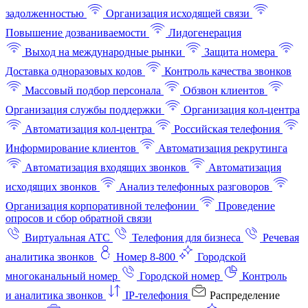
задолженностью
Организация исходящей связи
Повышение дозваниваемости
Лидогенерация
Выход на международные рынки
Защита номера
Доставка одноразовых кодов
Контроль качества звонков
Массовый подбор персонала
Обзвон клиентов
Организация службы поддержки
Организация кол-центра
Автоматизация кол-центра
Российская телефония
Информирование клиентов
Автоматизация рекрутинга
Автоматизация входящих звонков
Автоматизация
исходящих звонков
Анализ телефонных разговоров
Организация корпоративной телефонии
Проведение
опросов и сбор обратной связи
Виртуальная АТС
Телефония для бизнеса
Речевая
аналитика звонков
Номер 8-800
Городской
многоканальный номер
Городской номер
Контроль
и аналитика звонков
IP-телефония
Распределение