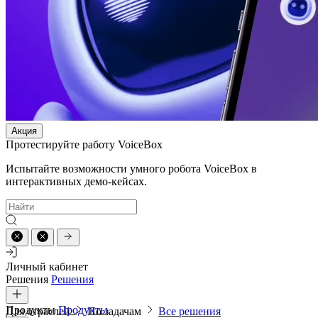
Акция
Протестируйте работу VoiceBox
Испытайте возможности умного робота VoiceBox в
интерактивных демо-кейсах.
Личный кабинет
Решения
Решения
Продукты
Продукты
Для отраслей
По задачам
Все решения