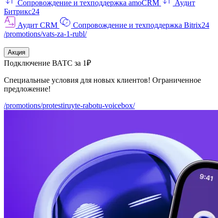
Сопровождение и техподдержка amoCRM
Аудит
Битрикс24
Аудит CRM
Сопровождение и техподдержка Bitrix24
/promotions/vats-za-1-rubl/
Акция
Подключение ВАТС за 1₽
Специальные условия для новых клиентов! Ограниченное
предложение!
/promotions/protestiruyte-rabotu-voicebox/