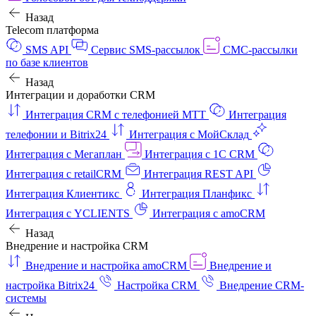
Назад
Telecom платформа
SMS API
Сервис SMS-рассылок
СМС-рассылки
по базе клиентов
Назад
Интеграции и доработки CRM
Интеграция CRM с телефонией МТТ
Интеграция
телефонии и Bitrix24
Интеграция с МойСклад
Интеграция с Мегаплан
Интеграция с 1C CRM
Интеграция с retailCRM
Интеграция REST API
Интеграция Клиентикс
Интеграция Планфикс
Интеграция с YCLIENTS
Интеграция с amoCRM
Назад
Внедрение и настройка CRM
Внедрение и настройка amoCRM
Внедрение и
настройка Bitrix24
Настройка CRM
Внедрение CRM-
системы