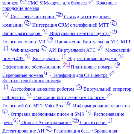
звонков
FMC SIM-карты для бизнеса
Красивые
городские номера
Связь через интернет
Связь для сотрудников
компании
Интеграция CRM с телефонией МТТ
Запись разговоров
Виртуальный контакт‑центр
Голосовое меню IVR
Приложение Виртуальная АТС МТТ
Web-виджеты
API Виртуальной АТС
Московский
номер 495
Кол-трекинг
Эффективные продажи
Эффективное обслуживание
Платиновые номера
Серебряные номера
Телефония для Call-центра
Золотые телефонные номера
Автообзвон клиентов роботом
Виртуальный оператор
call-центра
Голосовой бот с женским голосом
Голосовой бот МТТ VoiceBox
Информирование клиентов
Отправка шаблонных писем и SMS
Распознавание
речи
Опрос / Анкетирование
Синтез речи
Детектирование АИ
Реактивация базы / Брошенная