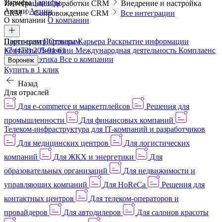
Тарифы
Тарифы
Интеграции и доработки CRM
Внедрение и настройка
Акции
Акции
CRM
Сопровождение CRM
Все интеграции
О компании
О компании
Пресс-центр
Партнерам
Партнерам
Отзывы
Карьера
Раскрытие информации
Контакты
+7 (473) 205-91-61
Лицензии
Международная деятельность
Комплаенс
и деловая этика
Все о компании
Воронеж
Купить в 1 клик
Назад
Для отраслей
Для e-commerce и маркетплейсов
Решения для
промышленности
Для финансовых компаний
Телеком-инфраструктура для IT-компаний и разработчиков
Для медицинских центров
Для логистических
компаний
Для ЖКХ и энергетики
Для
образовательных организаций
Для недвижимости и
управляющих компаний
Для HoReCa
Решения для
контактных центров
Для телеком-операторов и
провайдеров
Для автодилеров
Для салонов красоты