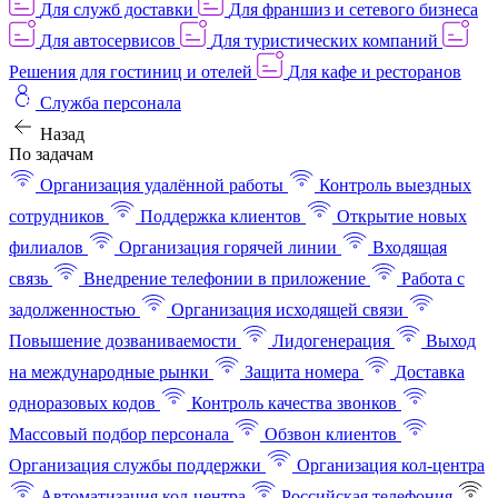
Для служб доставки
Для франшиз и сетевого бизнеса
Для автосервисов
Для туристических компаний
Решения для гостиниц и отелей
Для кафе и ресторанов
Служба персонала
Назад
По задачам
Организация удалённой работы
Контроль выездных
сотрудников
Поддержка клиентов
Открытие новых
филиалов
Организация горячей линии
Входящая
связь
Внедрение телефонии в приложение
Работа с
задолженностью
Организация исходящей связи
Повышение дозваниваемости
Лидогенерация
Выход
на международные рынки
Защита номера
Доставка
одноразовых кодов
Контроль качества звонков
Массовый подбор персонала
Обзвон клиентов
Организация службы поддержки
Организация кол-центра
Автоматизация кол-центра
Российская телефония