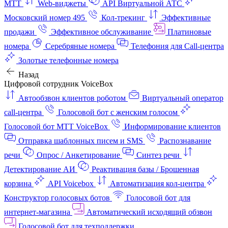
МТТ
Web-виджеты
API Виртуальной АТС
Московский номер 495
Кол-трекинг
Эффективные
продажи
Эффективное обслуживание
Платиновые
номера
Серебряные номера
Телефония для Call-центра
Золотые телефонные номера
Назад
Цифровой сотрудник VoiceBox
Автообзвон клиентов роботом
Виртуальный оператор
call-центра
Голосовой бот с женским голосом
Голосовой бот МТТ VoiceBox
Информирование клиентов
Отправка шаблонных писем и SMS
Распознавание
речи
Опрос / Анкетирование
Синтез речи
Детектирование АИ
Реактивация базы / Брошенная
корзина
API Voicebox
Автоматизация кол‑центра
Конструктор голосовых ботов
Голосовой бот для
интернет‑магазина
Автоматический исходящий обзвон
Голосовой бот для техподдержки