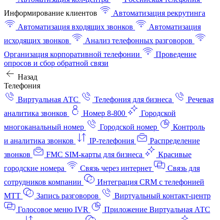
Информирование клиентов
Автоматизация рекрутинга
Автоматизация входящих звонков
Автоматизация
исходящих звонков
Анализ телефонных разговоров
Организация корпоративной телефонии
Проведение
опросов и сбор обратной связи
Назад
Телефония
Виртуальная АТС
Телефония для бизнеса
Речевая
аналитика звонков
Номер 8-800
Городской
многоканальный номер
Городской номер
Контроль
и аналитика звонков
IP-телефония
Распределение
звонков
FMC SIM-карты для бизнеса
Красивые
городские номера
Связь через интернет
Связь для
сотрудников компании
Интеграция CRM с телефонией
МТТ
Запись разговоров
Виртуальный контакт‑центр
Голосовое меню IVR
Приложение Виртуальная АТС