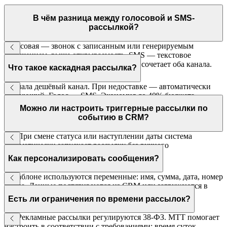
В чём разница между голосовой и SMS-
рассылкой?
Голосовая — звонок с записанным или генерируемым
сообщением, выше открываемость. SMS — текстовое
сообщение, остаётся у клиента. Каскад сочетает оба канала.
Что такое каскадная рассылка?
Сначала дешёвый канал. При недоставке — автоматически
следующий. Голос → SMS. Экономия до 40% бюджета.
Можно ли настроить триггерные рассылки по
событию в CRM?
Да. При смене статуса или наступлении даты система
автоматически запускает рассылку без ручного
вмешательства.
Как персонализировать сообщения?
В шаблоне используются переменные: имя, сумма, дата, номер
заказа. Данные подтягиваются из CRM или загружаются в
CSV.
Есть ли ограничения по времени рассылок?
Да. Рекламные рассылки регулируются 38-ФЗ. МТТ помогает
настроить в соответствии с требованиями: время суток,