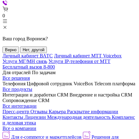
0
Ваш город
Воронеж
?
Верно
Нет, другой
Личный кабинет ВАТС
Личный кабинет МТТ Voicebox
Услуги МГ/МН связь
Услуги IP-телефония от МТТ
Бесплатный вызов 8-800
Для отраслей
По задачам
Все решения
Телефония
Цифровой сотрудник VoiceBox
Telecom платформа
Все продукты
Интеграции и доработки CRM
Внедрение и настройка CRM
Сопровождение CRM
Все интеграции
Пресс-центр
Отзывы
Карьера
Раскрытие информации
Контакты
Лицензии
Международная деятельность
Комплаенс
и деловая этика
Все о компании
Для e-commerce и маркетплейсов
Решения для