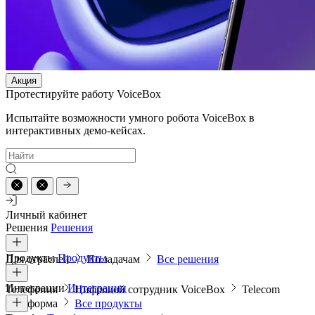
Акция
Протестируйте работу VoiceBox
Испытайте возможности умного робота VoiceBox в
интерактивных демо-кейсах.
Личный кабинет
Решения
Решения
Продукты
Продукты
Для отраслей
По задачам
Все решения
Интеграции
Интеграции
Телефония
Цифровой сотрудник VoiceBox
Telecom
платформа
Все продукты