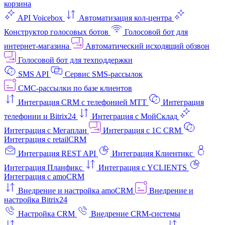
корзина
API Voicebox
Автоматизация кол‑центра
Конструктор голосовых ботов
Голосовой бот для
интернет‑магазина
Автоматический исходящий обзвон
Голосовой бот для техподдержки
SMS API
Сервис SMS-рассылок
СМС-рассылки по базе клиентов
Интеграция CRM с телефонией МТТ
Интеграция
телефонии и Bitrix24
Интеграция с МойСклад
Интеграция с Мегаплан
Интеграция с 1C CRM
Интеграция с retailCRM
Интеграция REST API
Интеграция Клиентикс
Интеграция Планфикс
Интеграция с YCLIENTS
Интеграция с amoCRM
Внедрение и настройка amoCRM
Внедрение и
настройка Bitrix24
Настройка CRM
Внедрение CRM-системы