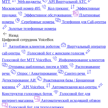
МТТ
Web-виджеты
API Виртуальной АТС
Московский номер 495
Кол-трекинг
Эффективные
продажи
Эффективное обслуживание
Платиновые
номера
Серебряные номера
Телефония для Call-центра
Золотые телефонные номера
Назад
Цифровой сотрудник VoiceBox
Автообзвон клиентов роботом
Виртуальный оператор
call-центра
Голосовой бот с женским голосом
Голосовой бот МТТ VoiceBox
Информирование клиентов
Отправка шаблонных писем и SMS
Распознавание
речи
Опрос / Анкетирование
Синтез речи
Детектирование АИ
Реактивация базы / Брошенная
корзина
API Voicebox
Автоматизация кол‑центра
Конструктор голосовых ботов
Голосовой бот для
интернет‑магазина
Автоматический исходящий обзвон
Голосовой бот для техподдержки