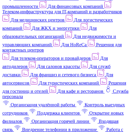
промышленности
Для финансовых компаний
Телеком-инфраструктура для IT-компаний и разработчиков
Для медицинских центров
Для логистических
компаний
Для ЖКХ и энергетики
Для
образовательных организаций
Для недвижимости и
управляющих компаний
Для HoReCa
Решения для
контактных центров
Для телеком-операторов и провайдеров
Для
автодилеров
Для салонов красоты
Для служб
доставки
Для франшиз и сетевого бизнеса
Для
автосервисов
Для туристических компаний
Решения
для гостиниц и отелей
Для кафе и ресторанов
Служба
персонала
Организация удалённой работы
Контроль выездных
сотрудников
Поддержка клиентов
Открытие новых
филиалов
Организация горячей линии
Входящая
связь
Внедрение телефонии в приложение
Работа с