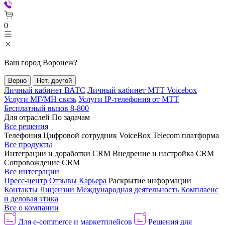
0
Ваш город
Воронеж
?
Верно
Нет, другой
Личный кабинет ВАТС
Личный кабинет МТТ Voicebox
Услуги МГ/МН связь
Услуги IP-телефония от МТТ
Бесплатный вызов 8-800
Для отраслей
По задачам
Все решения
Телефония
Цифровой сотрудник VoiceBox
Telecom платформа
Все продукты
Интеграции и доработки CRM
Внедрение и настройка CRM
Сопровождение CRM
Все интеграции
Пресс-центр
Отзывы
Карьера
Раскрытие информации
Контакты
Лицензии
Международная деятельность
Комплаенс
и деловая этика
Все о компании
Для e-commerce и маркетплейсов
Решения для