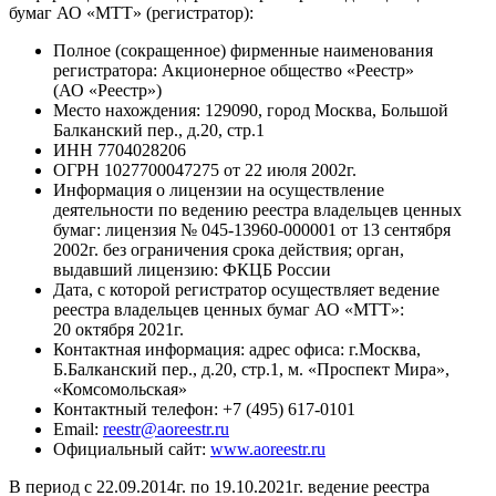
бумаг АО «МТТ» (регистратор):
Полное (сокращенное) фирменные наименования
регистратора: Акционерное общество «Реестр»
(АО «Реестр»)
Место нахождения: 129090, город Москва, Большой
Балканский пер., д.20, стр.1
ИНН 7704028206
ОГРН 1027700047275 от 22 июля 2002г.
Информация о лицензии на осуществление
деятельности по ведению реестра владельцев ценных
бумаг: лицензия № 045-13960-000001 от 13 сентября
2002г. без ограничения срока действия; орган,
выдавший лицензию: ФКЦБ России
Дата, с которой регистратор осуществляет ведение
реестра владельцев ценных бумаг АО «МТТ»:
20 октября 2021г.
Контактная информация: адрес офиса: г.Москва,
Б.Балканский пер., д.20, стр.1, м. «Проспект Мира»,
«Комсомольская»
Контактный телефон: +7 (495) 617-0101
Email:
reestr@aoreestr.ru
Официальный сайт:
www.aoreestr.ru
В период с 22.09.2014г. по 19.10.2021г. ведение реестра