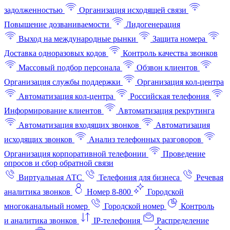
задолженностью
Организация исходящей связи
Повышение дозваниваемости
Лидогенерация
Выход на международные рынки
Защита номера
Доставка одноразовых кодов
Контроль качества звонков
Массовый подбор персонала
Обзвон клиентов
Организация службы поддержки
Организация кол-центра
Автоматизация кол-центра
Российская телефония
Информирование клиентов
Автоматизация рекрутинга
Автоматизация входящих звонков
Автоматизация
исходящих звонков
Анализ телефонных разговоров
Организация корпоративной телефонии
Проведение
опросов и сбор обратной связи
Виртуальная АТС
Телефония для бизнеса
Речевая
аналитика звонков
Номер 8-800
Городской
многоканальный номер
Городской номер
Контроль
и аналитика звонков
IP-телефония
Распределение