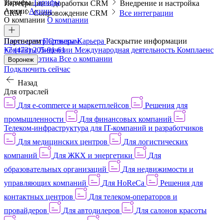
Тарифы
Тарифы
Интеграции и доработки CRM
Внедрение и настройка
Акции
Акции
CRM
Сопровождение CRM
Все интеграции
О компании
О компании
Пресс-центр
Партнерам
Партнерам
Отзывы
Карьера
Раскрытие информации
Контакты
+7 (473) 205-91-61
Лицензии
Международная деятельность
Комплаенс
и деловая этика
Все о компании
Воронеж
Подключить сейчас
Назад
Для отраслей
Для e-commerce и маркетплейсов
Решения для
промышленности
Для финансовых компаний
Телеком-инфраструктура для IT-компаний и разработчиков
Для медицинских центров
Для логистических
компаний
Для ЖКХ и энергетики
Для
образовательных организаций
Для недвижимости и
управляющих компаний
Для HoReCa
Решения для
контактных центров
Для телеком-операторов и
провайдеров
Для автодилеров
Для салонов красоты