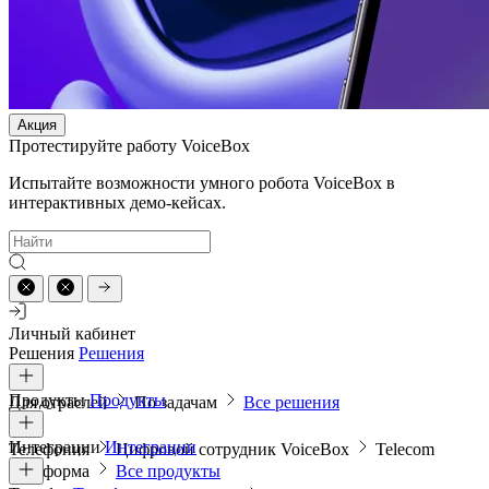
Акция
Протестируйте работу VoiceBox
Испытайте возможности умного робота VoiceBox в
интерактивных демо-кейсах.
Личный кабинет
Решения
Решения
Продукты
Продукты
Для отраслей
По задачам
Все решения
Интеграции
Интеграции
Телефония
Цифровой сотрудник VoiceBox
Telecom
платформа
Все продукты