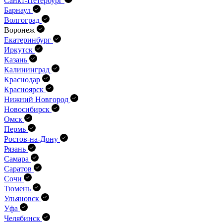
Санкт-Петербург
Барнаул
Волгоград
Воронеж
Екатеринбург
Иркутск
Казань
Калининград
Краснодар
Красноярск
Нижний Новгород
Новосибирск
Омск
Пермь
Ростов-на-Дону
Рязань
Самара
Саратов
Сочи
Тюмень
Ульяновск
Уфа
Челябинск