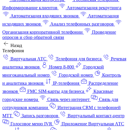
Информирование клиентов
Автоматизация рекрутинга
Автоматизация входящих звонков
Автоматизация
исходящих звонков
Анализ телефонных разговоров
Организация корпоративной телефонии
Проведение
опросов и сбор обратной связи
Назад
Телефония
Виртуальная АТС
Телефония для бизнеса
Речевая
аналитика звонков
Номер 8-800
Городской
многоканальный номер
Городской номер
Контроль
и аналитика звонков
IP-телефония
Распределение
звонков
FMC SIM-карты для бизнеса
Красивые
городские номера
Связь через интернет
Связь для
сотрудников компании
Интеграция CRM с телефонией
МТТ
Запись разговоров
Виртуальный контакт‑центр
Голосовое меню IVR
Приложение Виртуальная АТС