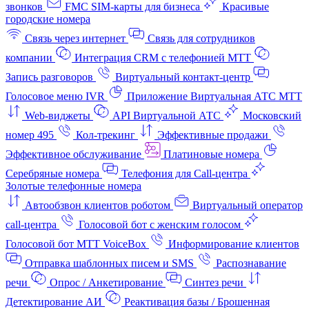
звонков
FMC SIM-карты для бизнеса
Красивые
городские номера
Связь через интернет
Связь для сотрудников
компании
Интеграция CRM с телефонией МТТ
Запись разговоров
Виртуальный контакт‑центр
Голосовое меню IVR
Приложение Виртуальная АТС МТТ
Web-виджеты
API Виртуальной АТС
Московский
номер 495
Кол-трекинг
Эффективные продажи
Эффективное обслуживание
Платиновые номера
Серебряные номера
Телефония для Call-центра
Золотые телефонные номера
Автообзвон клиентов роботом
Виртуальный оператор
call-центра
Голосовой бот с женским голосом
Голосовой бот МТТ VoiceBox
Информирование клиентов
Отправка шаблонных писем и SMS
Распознавание
речи
Опрос / Анкетирование
Синтез речи
Детектирование АИ
Реактивация базы / Брошенная