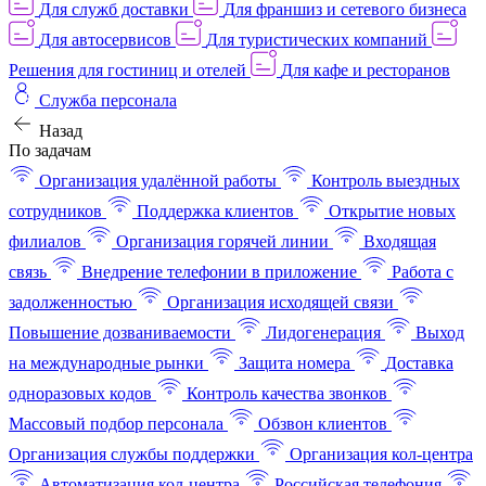
Для служб доставки
Для франшиз и сетевого бизнеса
Для автосервисов
Для туристических компаний
Решения для гостиниц и отелей
Для кафе и ресторанов
Служба персонала
Назад
По задачам
Организация удалённой работы
Контроль выездных
сотрудников
Поддержка клиентов
Открытие новых
филиалов
Организация горячей линии
Входящая
связь
Внедрение телефонии в приложение
Работа с
задолженностью
Организация исходящей связи
Повышение дозваниваемости
Лидогенерация
Выход
на международные рынки
Защита номера
Доставка
одноразовых кодов
Контроль качества звонков
Массовый подбор персонала
Обзвон клиентов
Организация службы поддержки
Организация кол-центра
Автоматизация кол-центра
Российская телефония