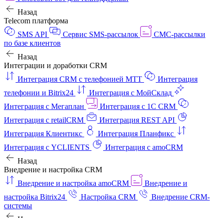
Назад
Telecom платформа
SMS API
Сервис SMS-рассылок
СМС-рассылки
по базе клиентов
Назад
Интеграции и доработки CRM
Интеграция CRM с телефонией МТТ
Интеграция
телефонии и Bitrix24
Интеграция с МойСклад
Интеграция с Мегаплан
Интеграция с 1C CRM
Интеграция с retailCRM
Интеграция REST API
Интеграция Клиентикс
Интеграция Планфикс
Интеграция с YCLIENTS
Интеграция с amoCRM
Назад
Внедрение и настройка CRM
Внедрение и настройка amoCRM
Внедрение и
настройка Bitrix24
Настройка CRM
Внедрение CRM-
системы