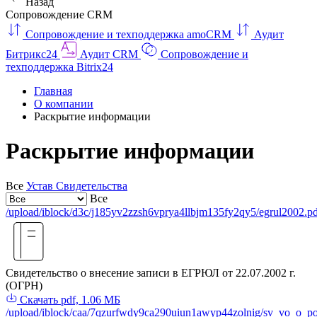
Назад
Сопровождение CRM
Сопровождение и техподдержка amoCRM
Аудит
Битрикс24
Аудит CRM
Сопровождение и
техподдержка Bitrix24
Главная
О компании
Раскрытие информации
Раскрытие информации
Все
Устав
Свидетельства
Все
/upload/iblock/d3c/j185yv2zzsh6vprya4llbjm135fy2qy5/egrul2002.p
Свидетельство о внесение записи в ЕГРЮЛ от 22.07.2002 г.
(ОГРН)
Скачать
pdf, 1.06 МБ
/upload/iblock/caa/7qzurfwdy9ca290uiun1awyp44zolnig/sv_vo_o_po