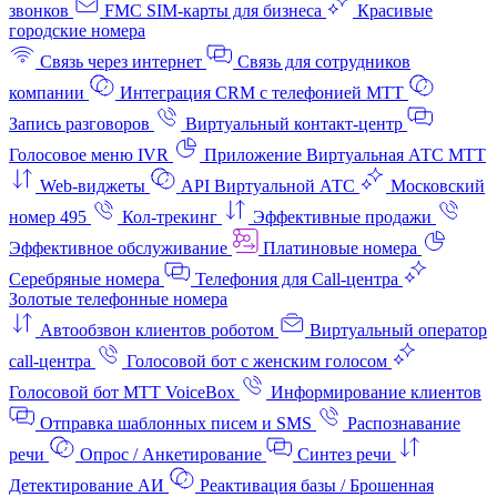
звонков
FMC SIM-карты для бизнеса
Красивые
городские номера
Связь через интернет
Связь для сотрудников
компании
Интеграция CRM с телефонией МТТ
Запись разговоров
Виртуальный контакт‑центр
Голосовое меню IVR
Приложение Виртуальная АТС МТТ
Web-виджеты
API Виртуальной АТС
Московский
номер 495
Кол-трекинг
Эффективные продажи
Эффективное обслуживание
Платиновые номера
Серебряные номера
Телефония для Call-центра
Золотые телефонные номера
Автообзвон клиентов роботом
Виртуальный оператор
call-центра
Голосовой бот с женским голосом
Голосовой бот МТТ VoiceBox
Информирование клиентов
Отправка шаблонных писем и SMS
Распознавание
речи
Опрос / Анкетирование
Синтез речи
Детектирование АИ
Реактивация базы / Брошенная