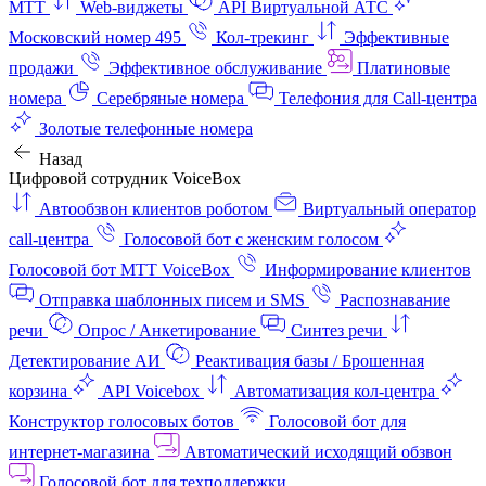
МТТ
Web-виджеты
API Виртуальной АТС
Московский номер 495
Кол-трекинг
Эффективные
продажи
Эффективное обслуживание
Платиновые
номера
Серебряные номера
Телефония для Call-центра
Золотые телефонные номера
Назад
Цифровой сотрудник VoiceBox
Автообзвон клиентов роботом
Виртуальный оператор
call-центра
Голосовой бот с женским голосом
Голосовой бот МТТ VoiceBox
Информирование клиентов
Отправка шаблонных писем и SMS
Распознавание
речи
Опрос / Анкетирование
Синтез речи
Детектирование АИ
Реактивация базы / Брошенная
корзина
API Voicebox
Автоматизация кол‑центра
Конструктор голосовых ботов
Голосовой бот для
интернет‑магазина
Автоматический исходящий обзвон
Голосовой бот для техподдержки