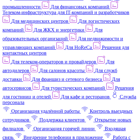
промышленности
Для финансовых компаний
Телеком-инфраструктура для IT-компаний и разработчиков
Для медицинских центров
Для логистических
компаний
Для ЖКХ и энергетики
Для
образовательных организаций
Для недвижимости и
управляющих компаний
Для HoReCa
Решения для
контактных центров
Для телеком-операторов и провайдеров
Для
автодилеров
Для салонов красоты
Для служб
доставки
Для франшиз и сетевого бизнеса
Для
автосервисов
Для туристических компаний
Решения
для гостиниц и отелей
Для кафе и ресторанов
Служба
персонала
Организация удалённой работы
Контроль выездных
сотрудников
Поддержка клиентов
Открытие новых
филиалов
Организация горячей линии
Входящая
связь
Внедрение телефонии в приложение
Работа с