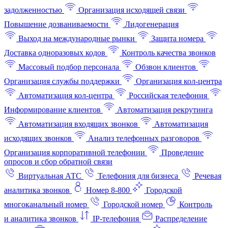
задолженностью
Организация исходящей связи
Повышение дозваниваемости
Лидогенерация
Выход на международные рынки
Защита номера
Доставка одноразовых кодов
Контроль качества звонков
Массовый подбор персонала
Обзвон клиентов
Организация службы поддержки
Организация кол-центра
Автоматизация кол-центра
Российская телефония
Информирование клиентов
Автоматизация рекрутинга
Автоматизация входящих звонков
Автоматизация
исходящих звонков
Анализ телефонных разговоров
Организация корпоративной телефонии
Проведение
опросов и сбор обратной связи
Виртуальная АТС
Телефония для бизнеса
Речевая
аналитика звонков
Номер 8-800
Городской
многоканальный номер
Городской номер
Контроль
и аналитика звонков
IP-телефония
Распределение