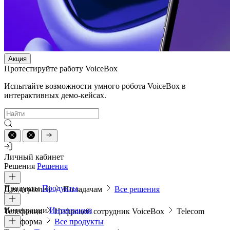
Акция
Протестируйте работу VoiceBox
Испытайте возможности умного робота VoiceBox в
интерактивных демо-кейсах.
Личный кабинет
Решения
Решения
Продукты
Продукты
Для отраслей
По задачам
Все решения
Интеграции
Интеграции
Телефония
Цифровой сотрудник VoiceBox
Telecom
платформа
Все продукты