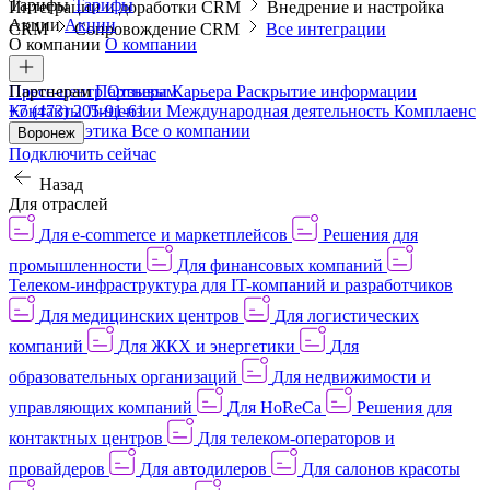
Тарифы
Тарифы
Интеграции и доработки CRM
Внедрение и настройка
Акции
Акции
CRM
Сопровождение CRM
Все интеграции
О компании
О компании
Пресс-центр
Партнерам
Партнерам
Отзывы
Карьера
Раскрытие информации
Контакты
+7 (473) 205-91-61
Лицензии
Международная деятельность
Комплаенс
и деловая этика
Все о компании
Воронеж
Подключить сейчас
Назад
Для отраслей
Для e-commerce и маркетплейсов
Решения для
промышленности
Для финансовых компаний
Телеком-инфраструктура для IT-компаний и разработчиков
Для медицинских центров
Для логистических
компаний
Для ЖКХ и энергетики
Для
образовательных организаций
Для недвижимости и
управляющих компаний
Для HoReCa
Решения для
контактных центров
Для телеком-операторов и
провайдеров
Для автодилеров
Для салонов красоты