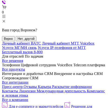
0
Ваш город
Воронеж
?
Верно
Нет, другой
Личный кабинет ВАТС
Личный кабинет МТТ Voicebox
Услуги МГ/МН связь
Услуги IP-телефония от МТТ
Бесплатный вызов 8-800
Для отраслей
По задачам
Все решения
Телефония
Цифровой сотрудник VoiceBox
Telecom платформа
Все продукты
Интеграции и доработки CRM
Внедрение и настройка CRM
Сопровождение CRM
Все интеграции
Пресс-центр
Отзывы
Карьера
Раскрытие информации
Контакты
Лицензии
Международная деятельность
Комплаенс
и деловая этика
Все о компании
Для e-commerce и маркетплейсов
Решения для