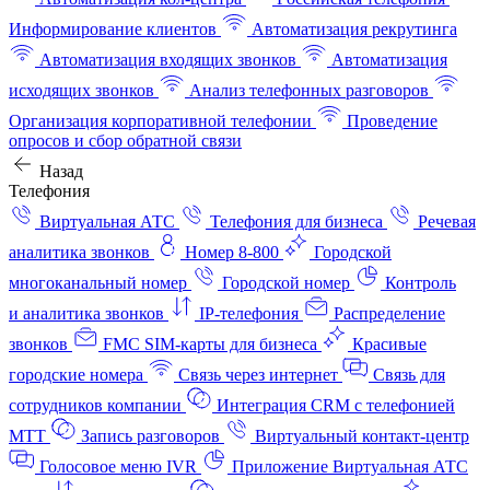
Информирование клиентов
Автоматизация рекрутинга
Автоматизация входящих звонков
Автоматизация
исходящих звонков
Анализ телефонных разговоров
Организация корпоративной телефонии
Проведение
опросов и сбор обратной связи
Назад
Телефония
Виртуальная АТС
Телефония для бизнеса
Речевая
аналитика звонков
Номер 8-800
Городской
многоканальный номер
Городской номер
Контроль
и аналитика звонков
IP-телефония
Распределение
звонков
FMC SIM-карты для бизнеса
Красивые
городские номера
Связь через интернет
Связь для
сотрудников компании
Интеграция CRM с телефонией
МТТ
Запись разговоров
Виртуальный контакт‑центр
Голосовое меню IVR
Приложение Виртуальная АТС