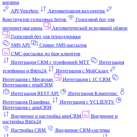
корзина
API Voicebox
Автоматизация кол‑центра
Конструктор голосовых ботов
Голосовой бот для
интернет‑магазина
Автоматический исходящий обзвон
Голосовой бот для техподдержки
SMS API
Сервис SMS-рассылок
СМС-рассылки по базе клиентов
Интеграция CRM с телефонией МТТ
Интеграция
телефонии и Bitrix24
Интеграция с МойСклад
Интеграция с Мегаплан
Интеграция с 1C CRM
Интеграция с retailCRM
Интеграция REST API
Интеграция Клиентикс
Интеграция Планфикс
Интеграция с YCLIENTS
Интеграция с amoCRM
Внедрение и настройка amoCRM
Внедрение и
настройка Bitrix24
Настройка CRM
Внедрение CRM-системы