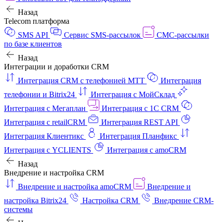
Назад
Telecom платформа
SMS API
Сервис SMS-рассылок
СМС-рассылки
по базе клиентов
Назад
Интеграции и доработки CRM
Интеграция CRM с телефонией МТТ
Интеграция
телефонии и Bitrix24
Интеграция с МойСклад
Интеграция с Мегаплан
Интеграция с 1C CRM
Интеграция с retailCRM
Интеграция REST API
Интеграция Клиентикс
Интеграция Планфикс
Интеграция с YCLIENTS
Интеграция с amoCRM
Назад
Внедрение и настройка CRM
Внедрение и настройка amoCRM
Внедрение и
настройка Bitrix24
Настройка CRM
Внедрение CRM-
системы