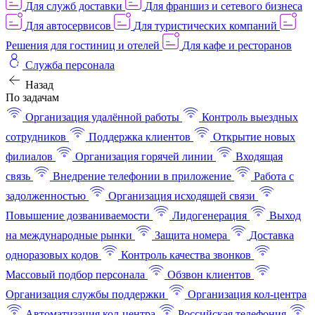
Для служб доставки
Для франшиз и сетевого бизнеса
Для автосервисов
Для туристических компаний
Решения для гостиниц и отелей
Для кафе и ресторанов
Служба персонала
Назад
По задачам
Организация удалённой работы
Контроль выездных
сотрудников
Поддержка клиентов
Открытие новых
филиалов
Организация горячей линии
Входящая
связь
Внедрение телефонии в приложение
Работа с
задолженностью
Организация исходящей связи
Повышение дозваниваемости
Лидогенерация
Выход
на международные рынки
Защита номера
Доставка
одноразовых кодов
Контроль качества звонков
Массовый подбор персонала
Обзвон клиентов
Организация службы поддержки
Организация кол-центра
Автоматизация кол-центра
Российская телефония