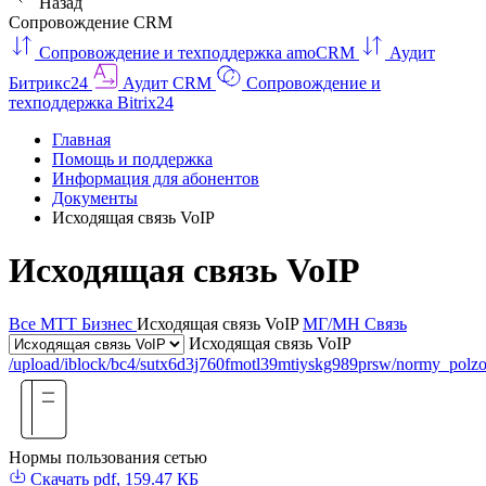
Назад
Сопровождение CRM
Сопровождение и техподдержка amoCRM
Аудит
Битрикс24
Аудит CRM
Сопровождение и
техподдержка Bitrix24
Главная
Помощь и поддержка
Информация для абонентов
Документы
Исходящая связь VoIP
Исходящая связь VoIP
Все
МТТ Бизнес
Исходящая связь VoIP
МГ/МН Связь
Исходящая связь VoIP
/upload/iblock/bc4/sutx6d3j760fmotl39mtiyskg989prsw/normy_polzo
Нормы пользования сетью
Скачать
pdf, 159.47 КБ