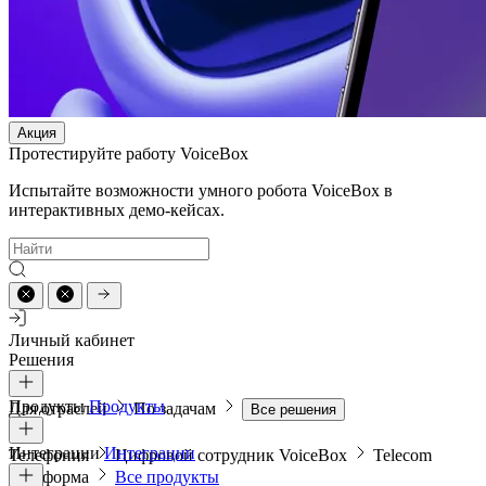
Акция
Протестируйте работу VoiceBox
Испытайте возможности умного робота VoiceBox в
интерактивных демо-кейсах.
Личный кабинет
Решения
Продукты
Продукты
Для отраслей
По задачам
Все решения
Интеграции
Интеграции
Телефония
Цифровой сотрудник VoiceBox
Telecom
платформа
Все продукты