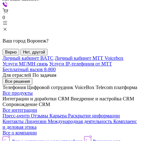
0
Ваш город
Воронеж
?
Верно
Нет, другой
Личный кабинет ВАТС
Личный кабинет МТТ Voicebox
Услуги МГ/МН связь
Услуги IP-телефония от МТТ
Бесплатный вызов 8-800
Для отраслей
По задачам
Все решения
Телефония
Цифровой сотрудник VoiceBox
Telecom платформа
Все продукты
Интеграции и доработки CRM
Внедрение и настройка CRM
Сопровождение CRM
Все интеграции
Пресс-центр
Отзывы
Карьера
Раскрытие информации
Контакты
Лицензии
Международная деятельность
Комплаенс
и деловая этика
Все о компании