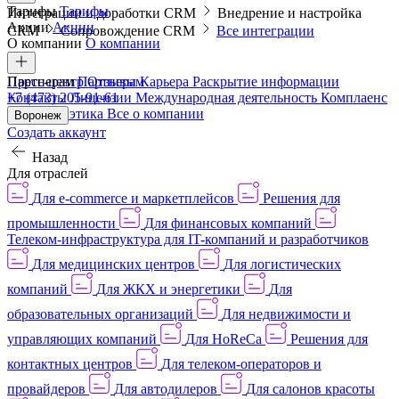
Тарифы
Тарифы
Интеграции и доработки CRM
Внедрение и настройка
Акции
Акции
CRM
Сопровождение CRM
Все интеграции
О компании
О компании
Пресс-центр
Партнерам
Партнерам
Отзывы
Карьера
Раскрытие информации
Контакты
+7 (473) 205-91-61
Лицензии
Международная деятельность
Комплаенс
и деловая этика
Все о компании
Воронеж
Создать аккаунт
Назад
Для отраслей
Для e-commerce и маркетплейсов
Решения для
промышленности
Для финансовых компаний
Телеком-инфраструктура для IT-компаний и разработчиков
Для медицинских центров
Для логистических
компаний
Для ЖКХ и энергетики
Для
образовательных организаций
Для недвижимости и
управляющих компаний
Для HoReCa
Решения для
контактных центров
Для телеком-операторов и
провайдеров
Для автодилеров
Для салонов красоты