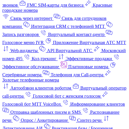
звонков
FMC SIM-карты для бизнеса
Красивые
городские номера
Связь через интернет
Связь для сотрудников
компании
Интеграция CRM с телефонией МТТ
Запись разговоров
Виртуальный контакт‑центр
Голосовое меню IVR
Приложение Виртуальная АТС МТТ
Web-виджеты
API Виртуальной АТС
Московский
номер 495
Кол-трекинг
Эффективные продажи
Эффективное обслуживание
Платиновые номера
Серебряные номера
Телефония для Call-центра
Золотые телефонные номера
Автообзвон клиентов роботом
Виртуальный оператор
call-центра
Голосовой бот с женским голосом
Голосовой бот МТТ VoiceBox
Информирование клиентов
Отправка шаблонных писем и SMS
Распознавание
речи
Опрос / Анкетирование
Синтез речи
Детектирование АИ
Реактивация базы / Брошенная