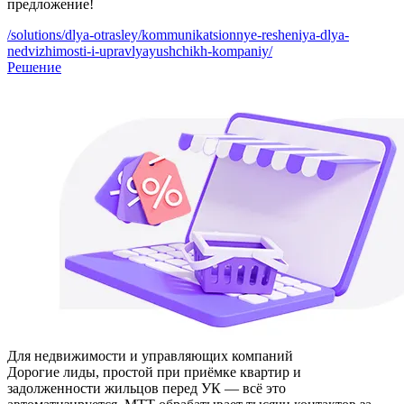
предложение!
/solutions/dlya-otrasley/kommunikatsionnye-resheniya-dlya-
nedvizhimosti-i-upravlyayushchikh-kompaniy/
Решение
Для недвижимости и управляющих компаний
Дорогие лиды, простой при приёмке квартир и
задолженности жильцов перед УК — всё это