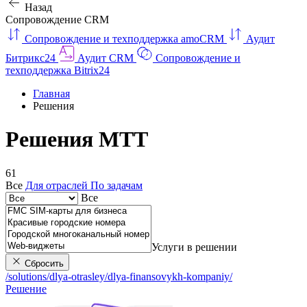
Назад
Сопровождение CRM
Сопровождение и техподдержка amoCRM
Аудит
Битрикс24
Аудит CRM
Сопровождение и
техподдержка Bitrix24
Главная
Решения
Решения МТТ
61
Все
Для отраслей
По задачам
Все
Услуги в решении
Сбросить
/solutions/dlya-otrasley/dlya-finansovykh-kompaniy/
Решение