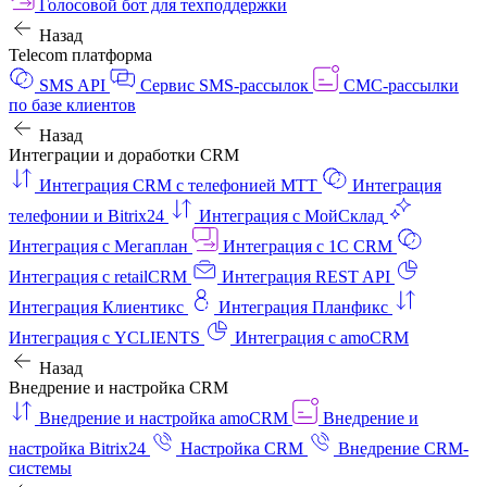
Голосовой бот для техподдержки
Назад
Telecom платформа
SMS API
Сервис SMS-рассылок
СМС-рассылки
по базе клиентов
Назад
Интеграции и доработки CRM
Интеграция CRM с телефонией МТТ
Интеграция
телефонии и Bitrix24
Интеграция с МойСклад
Интеграция с Мегаплан
Интеграция с 1C CRM
Интеграция с retailCRM
Интеграция REST API
Интеграция Клиентикс
Интеграция Планфикс
Интеграция с YCLIENTS
Интеграция с amoCRM
Назад
Внедрение и настройка CRM
Внедрение и настройка amoCRM
Внедрение и
настройка Bitrix24
Настройка CRM
Внедрение CRM-
системы