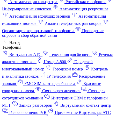
Автоматизация кол-центра
Российская телефония
Информирование клиентов
Автоматизация рекрутинга
Автоматизация входящих звонков
Автоматизация
исходящих звонков
Анализ телефонных разговоров
Организация корпоративной телефонии
Проведение
опросов и сбор обратной связи
Назад
Телефония
Виртуальная АТС
Телефония для бизнеса
Речевая
аналитика звонков
Номер 8-800
Городской
многоканальный номер
Городской номер
Контроль
и аналитика звонков
IP-телефония
Распределение
звонков
FMC SIM-карты для бизнеса
Красивые
городские номера
Связь через интернет
Связь для
сотрудников компании
Интеграция CRM с телефонией
МТТ
Запись разговоров
Виртуальный контакт‑центр
Голосовое меню IVR
Приложение Виртуальная АТС