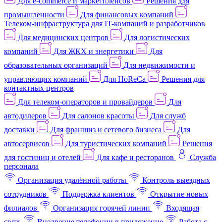
Для e-commerce и маркетплейсов
Решения для
промышленности
Для финансовых компаний
Телеком-инфраструктура для IT-компаний и разработчиков
Для медицинских центров
Для логистических
компаний
Для ЖКХ и энергетики
Для
образовательных организаций
Для недвижимости и
управляющих компаний
Для HoReCa
Решения для
контактных центров
Для телеком-операторов и провайдеров
Для
автодилеров
Для салонов красоты
Для служб
доставки
Для франшиз и сетевого бизнеса
Для
автосервисов
Для туристических компаний
Решения
для гостиниц и отелей
Для кафе и ресторанов
Служба
персонала
Организация удалённой работы
Контроль выездных
сотрудников
Поддержка клиентов
Открытие новых
филиалов
Организация горячей линии
Входящая
связь
Внедрение телефонии в приложение
Работа с