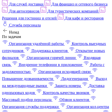
Для служб доставки
Для франшиз и сетевого бизнеса
Для автосервисов
Для туристических компаний
Решения для гостиниц и отелей
Для кафе и ресторанов
Служба персонала
Назад
По задачам
Организация удалённой работы
Контроль выездных
сотрудников
Поддержка клиентов
Открытие новых
филиалов
Организация горячей линии
Входящая
связь
Внедрение телефонии в приложение
Работа с
задолженностью
Организация исходящей связи
Повышение дозваниваемости
Лидогенерация
Выход
на международные рынки
Защита номера
Доставка
одноразовых кодов
Контроль качества звонков
Массовый подбор персонала
Обзвон клиентов
Организация службы поддержки
Организация кол-центра