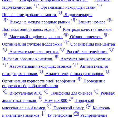
задолженностью
Организация исходящей связи
Повышение дозваниваемости
Лидогенерация
Выход на международные рынки
Защита номера
Доставка одноразовых кодов
Контроль качества звонков
Массовый подбор персонала
Обзвон клиентов
Организация службы поддержки
Организация кол-центра
Автоматизация кол-центра
Российская телефония
Информирование клиентов
Автоматизация рекрутинга
Автоматизация входящих звонков
Автоматизация
исходящих звонков
Анализ телефонных разговоров
Организация корпоративной телефонии
Проведение
опросов и сбор обратной связи
Виртуальная АТС
Телефония для бизнеса
Речевая
аналитика звонков
Номер 8-800
Городской
многоканальный номер
Городской номер
Контроль
и аналитика звонков
IP-телефония
Распределение