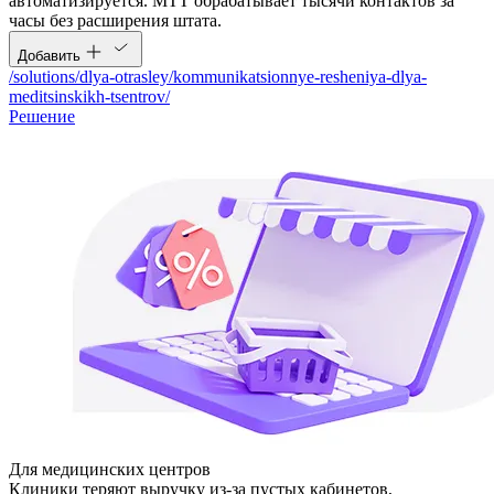
автоматизируется. МТТ обрабатывает тысячи контактов за
часы без расширения штата.
Добавить
/solutions/dlya-otrasley/kommunikatsionnye-resheniya-dlya-
meditsinskikh-tsentrov/
Решение
Для медицинских центров
Клиники теряют выручку из-за пустых кабинетов,