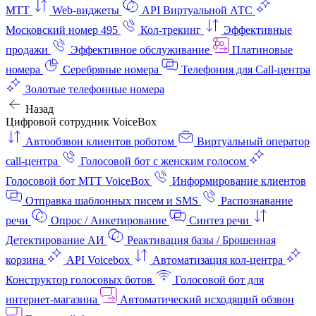
МТТ
Web-виджеты
API Виртуальной АТС
Московский номер 495
Кол-трекинг
Эффективные
продажи
Эффективное обслуживание
Платиновые
номера
Серебряные номера
Телефония для Call-центра
Золотые телефонные номера
Назад
Цифровой сотрудник VoiceBox
Автообзвон клиентов роботом
Виртуальный оператор
call-центра
Голосовой бот с женским голосом
Голосовой бот МТТ VoiceBox
Информирование клиентов
Отправка шаблонных писем и SMS
Распознавание
речи
Опрос / Анкетирование
Синтез речи
Детектирование АИ
Реактивация базы / Брошенная
корзина
API Voicebox
Автоматизация кол‑центра
Конструктор голосовых ботов
Голосовой бот для
интернет‑магазина
Автоматический исходящий обзвон