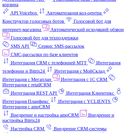
корзина
API Voicebox
Автоматизация кол‑центра
Конструктор голосовых ботов
Голосовой бот для
интернет‑магазина
Автоматический исходящий обзвон
Голосовой бот для техподдержки
SMS API
Сервис SMS-рассылок
СМС-рассылки по базе клиентов
Интеграция CRM с телефонией МТТ
Интеграция
телефонии и Bitrix24
Интеграция с МойСклад
Интеграция с Мегаплан
Интеграция с 1C CRM
Интеграция с retailCRM
Интеграция REST API
Интеграция Клиентикс
Интеграция Планфикс
Интеграция с YCLIENTS
Интеграция с amoCRM
Внедрение и настройка amoCRM
Внедрение и
настройка Bitrix24
Настройка CRM
Внедрение CRM-системы