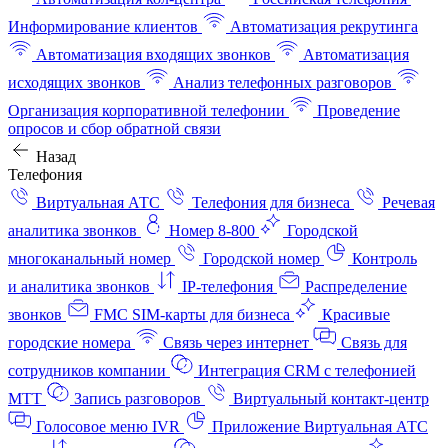
Информирование клиентов
Автоматизация рекрутинга
Автоматизация входящих звонков
Автоматизация
исходящих звонков
Анализ телефонных разговоров
Организация корпоративной телефонии
Проведение
опросов и сбор обратной связи
Назад
Телефония
Виртуальная АТС
Телефония для бизнеса
Речевая
аналитика звонков
Номер 8-800
Городской
многоканальный номер
Городской номер
Контроль
и аналитика звонков
IP-телефония
Распределение
звонков
FMC SIM-карты для бизнеса
Красивые
городские номера
Связь через интернет
Связь для
сотрудников компании
Интеграция CRM с телефонией
МТТ
Запись разговоров
Виртуальный контакт‑центр
Голосовое меню IVR
Приложение Виртуальная АТС