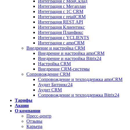
Интеграция с МойСклад
Интеграция с Мегаплан
Интеграция с 1C CRM
Интеграция с retailCRM
Интеграция REST API
Интеграция Клиентикс
Интеграция Планфикс
Интеграция с YCLIENTS
Интеграция с amoCRM
Внедрение и настройка CRM
Внедрение и настройка amoCRM
Внедрение и настройка Bitrix24
Настройка CRM
Внедрение CRM-системы
Сопровождение CRM
Сопровождение и техподдержка amoCRM
Аудит Битрикс24
Аудит CRM
Сопровождение и техподдержка Bitrix24
Тарифы
Акции
О компании
Пресс-центр
Отзывы
Карьера