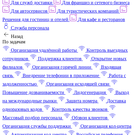
Для служб доставки
Для франшиз и сетевого бизнеса
Для автосервисов
Для туристических компаний
Решения для гостиниц и отелей
Для кафе и ресторанов
Служба персонала
Назад
По задачам
Организация удалённой работы
Контроль выездных
сотрудников
Поддержка клиентов
Открытие новых
филиалов
Организация горячей линии
Входящая
связь
Внедрение телефонии в приложение
Работа с
задолженностью
Организация исходящей связи
Повышение дозваниваемости
Лидогенерация
Выход
на международные рынки
Защита номера
Доставка
одноразовых кодов
Контроль качества звонков
Массовый подбор персонала
Обзвон клиентов
Организация службы поддержки
Организация кол-центра
Автоматизация кол-центра
Российская телефония