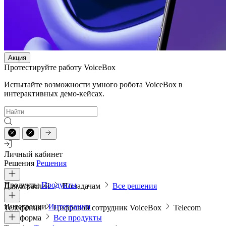
Акция
Протестируйте работу VoiceBox
Испытайте возможности умного робота VoiceBox в
интерактивных демо-кейсах.
Личный кабинет
Решения
Решения
Продукты
Продукты
Для отраслей
По задачам
Все решения
Интеграции
Интеграции
Телефония
Цифровой сотрудник VoiceBox
Telecom
платформа
Все продукты