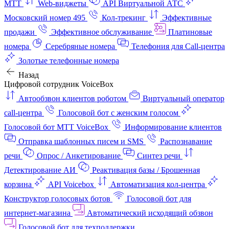
МТТ
Web-виджеты
API Виртуальной АТС
Московский номер 495
Кол-трекинг
Эффективные
продажи
Эффективное обслуживание
Платиновые
номера
Серебряные номера
Телефония для Call-центра
Золотые телефонные номера
Назад
Цифровой сотрудник VoiceBox
Автообзвон клиентов роботом
Виртуальный оператор
call-центра
Голосовой бот с женским голосом
Голосовой бот МТТ VoiceBox
Информирование клиентов
Отправка шаблонных писем и SMS
Распознавание
речи
Опрос / Анкетирование
Синтез речи
Детектирование АИ
Реактивация базы / Брошенная
корзина
API Voicebox
Автоматизация кол‑центра
Конструктор голосовых ботов
Голосовой бот для
интернет‑магазина
Автоматический исходящий обзвон
Голосовой бот для техподдержки