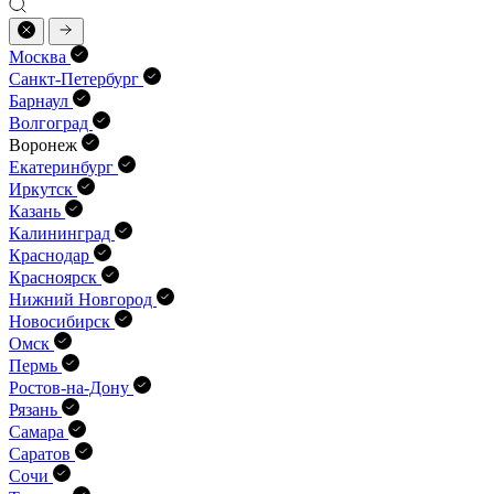
Москва
Санкт-Петербург
Барнаул
Волгоград
Воронеж
Екатеринбург
Иркутск
Казань
Калининград
Краснодар
Красноярск
Нижний Новгород
Новосибирск
Омск
Пермь
Ростов-на-Дону
Рязань
Самара
Саратов
Сочи