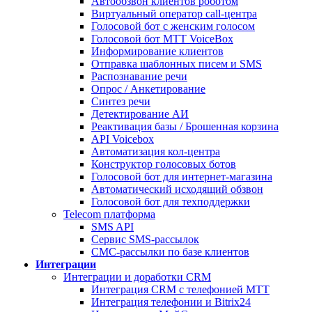
Автообзвон клиентов роботом
Виртуальный оператор call-центра
Голосовой бот с женским голосом
Голосовой бот МТТ VoiceBox
Информирование клиентов
Отправка шаблонных писем и SMS
Распознавание речи
Опрос / Анкетирование
Синтез речи
Детектирование АИ
Реактивация базы / Брошенная корзина
API Voicebox
Автоматизация кол‑центра
Конструктор голосовых ботов
Голосовой бот для интернет‑магазина
Автоматический исходящий обзвон
Голосовой бот для техподдержки
Telecom платформа
SMS API
Сервис SMS-рассылок
СМС-рассылки по базе клиентов
Интеграции
Интеграции и доработки CRM
Интеграция CRM с телефонией МТТ
Интеграция телефонии и Bitrix24