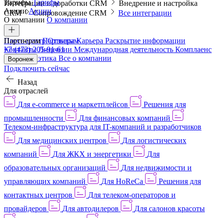
Тарифы
Тарифы
Интеграции и доработки CRM
Внедрение и настройка
Акции
Акции
CRM
Сопровождение CRM
Все интеграции
О компании
О компании
Пресс-центр
Партнерам
Партнерам
Отзывы
Карьера
Раскрытие информации
Контакты
+7 (473) 205-91-61
Лицензии
Международная деятельность
Комплаенс
и деловая этика
Все о компании
Воронеж
Подключить сейчас
Назад
Для отраслей
Для e-commerce и маркетплейсов
Решения для
промышленности
Для финансовых компаний
Телеком-инфраструктура для IT-компаний и разработчиков
Для медицинских центров
Для логистических
компаний
Для ЖКХ и энергетики
Для
образовательных организаций
Для недвижимости и
управляющих компаний
Для HoReCa
Решения для
контактных центров
Для телеком-операторов и
провайдеров
Для автодилеров
Для салонов красоты