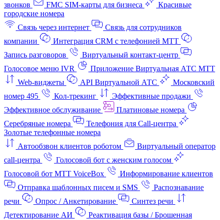
звонков
FMC SIM-карты для бизнеса
Красивые
городские номера
Связь через интернет
Связь для сотрудников
компании
Интеграция CRM с телефонией МТТ
Запись разговоров
Виртуальный контакт‑центр
Голосовое меню IVR
Приложение Виртуальная АТС МТТ
Web-виджеты
API Виртуальной АТС
Московский
номер 495
Кол-трекинг
Эффективные продажи
Эффективное обслуживание
Платиновые номера
Серебряные номера
Телефония для Call-центра
Золотые телефонные номера
Автообзвон клиентов роботом
Виртуальный оператор
call-центра
Голосовой бот с женским голосом
Голосовой бот МТТ VoiceBox
Информирование клиентов
Отправка шаблонных писем и SMS
Распознавание
речи
Опрос / Анкетирование
Синтез речи
Детектирование АИ
Реактивация базы / Брошенная