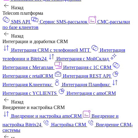
Назад
Telecom платформа
SMS API
Сервис SMS-рассылок
СМС-рассылки
по базе клиентов
Назад
Интеграции и доработки CRM
Интеграция CRM с телефонией МТТ
Интеграция
телефонии и Bitrix24
Интеграция с МойСклад
Интеграция с Мегаплан
Интеграция с 1C CRM
Интеграция с retailCRM
Интеграция REST API
Интеграция Клиентикс
Интеграция Планфикс
Интеграция с YCLIENTS
Интеграция с amoCRM
Назад
Внедрение и настройка CRM
Внедрение и настройка amoCRM
Внедрение и
настройка Bitrix24
Настройка CRM
Внедрение CRM-
системы