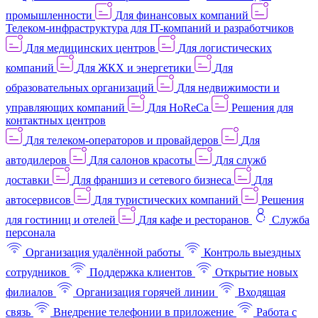
промышленности
Для финансовых компаний
Телеком-инфраструктура для IT-компаний и разработчиков
Для медицинских центров
Для логистических
компаний
Для ЖКХ и энергетики
Для
образовательных организаций
Для недвижимости и
управляющих компаний
Для HoReCa
Решения для
контактных центров
Для телеком-операторов и провайдеров
Для
автодилеров
Для салонов красоты
Для служб
доставки
Для франшиз и сетевого бизнеса
Для
автосервисов
Для туристических компаний
Решения
для гостиниц и отелей
Для кафе и ресторанов
Служба
персонала
Организация удалённой работы
Контроль выездных
сотрудников
Поддержка клиентов
Открытие новых
филиалов
Организация горячей линии
Входящая
связь
Внедрение телефонии в приложение
Работа с