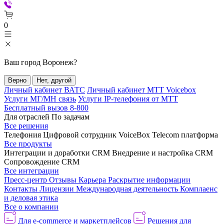
0
Ваш город
Воронеж
?
Верно
Нет, другой
Личный кабинет ВАТС
Личный кабинет МТТ Voicebox
Услуги МГ/МН связь
Услуги IP-телефония от МТТ
Бесплатный вызов 8-800
Для отраслей
По задачам
Все решения
Телефония
Цифровой сотрудник VoiceBox
Telecom платформа
Все продукты
Интеграции и доработки CRM
Внедрение и настройка CRM
Сопровождение CRM
Все интеграции
Пресс-центр
Отзывы
Карьера
Раскрытие информации
Контакты
Лицензии
Международная деятельность
Комплаенс
и деловая этика
Все о компании
Для e-commerce и маркетплейсов
Решения для