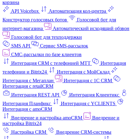
корзина
API Voicebox
Автоматизация кол‑центра
Конструктор голосовых ботов
Голосовой бот для
интернет‑магазина
Автоматический исходящий обзвон
Голосовой бот для техподдержки
SMS API
Сервис SMS-рассылок
СМС-рассылки по базе клиентов
Интеграция CRM с телефонией МТТ
Интеграция
телефонии и Bitrix24
Интеграция с МойСклад
Интеграция с Мегаплан
Интеграция с 1C CRM
Интеграция с retailCRM
Интеграция REST API
Интеграция Клиентикс
Интеграция Планфикс
Интеграция с YCLIENTS
Интеграция с amoCRM
Внедрение и настройка amoCRM
Внедрение и
настройка Bitrix24
Настройка CRM
Внедрение CRM-системы