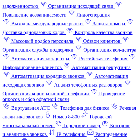
задолженностью
Организация исходящей связи
Повышение дозваниваемости
Лидогенерация
Выход на международные рынки
Защита номера
Доставка одноразовых кодов
Контроль качества звонков
Массовый подбор персонала
Обзвон клиентов
Организация службы поддержки
Организация кол-центра
Автоматизация кол-центра
Российская телефония
Информирование клиентов
Автоматизация рекрутинга
Автоматизация входящих звонков
Автоматизация
исходящих звонков
Анализ телефонных разговоров
Организация корпоративной телефонии
Проведение
опросов и сбор обратной связи
Виртуальная АТС
Телефония для бизнеса
Речевая
аналитика звонков
Номер 8-800
Городской
многоканальный номер
Городской номер
Контроль
и аналитика звонков
IP-телефония
Распределение