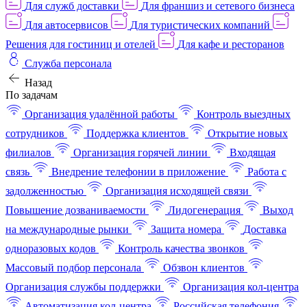
Для служб доставки
Для франшиз и сетевого бизнеса
Для автосервисов
Для туристических компаний
Решения для гостиниц и отелей
Для кафе и ресторанов
Служба персонала
Назад
По задачам
Организация удалённой работы
Контроль выездных
сотрудников
Поддержка клиентов
Открытие новых
филиалов
Организация горячей линии
Входящая
связь
Внедрение телефонии в приложение
Работа с
задолженностью
Организация исходящей связи
Повышение дозваниваемости
Лидогенерация
Выход
на международные рынки
Защита номера
Доставка
одноразовых кодов
Контроль качества звонков
Массовый подбор персонала
Обзвон клиентов
Организация службы поддержки
Организация кол-центра
Автоматизация кол-центра
Российская телефония