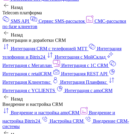
Назад
Telecom платформа
SMS API
Сервис SMS-рассылок
СМС-рассылки
по базе клиентов
Назад
Интеграции и доработки CRM
Интеграция CRM с телефонией МТТ
Интеграция
телефонии и Bitrix24
Интеграция с МойСклад
Интеграция с Мегаплан
Интеграция с 1C CRM
Интеграция с retailCRM
Интеграция REST API
Интеграция Клиентикс
Интеграция Планфикс
Интеграция с YCLIENTS
Интеграция с amoCRM
Назад
Внедрение и настройка CRM
Внедрение и настройка amoCRM
Внедрение и
настройка Bitrix24
Настройка CRM
Внедрение CRM-
системы