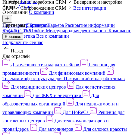
Тарифы
Тарифы
Интеграции и доработки CRM
Внедрение и настройка
Акции
Акции
CRM
Сопровождение CRM
Все интеграции
О компании
О компании
Пресс-центр
Партнерам
Партнерам
Отзывы
Карьера
Раскрытие информации
Контакты
+7 (473) 205-91-61
Лицензии
Международная деятельность
Комплаенс
и деловая этика
Все о компании
Воронеж
Подключить сейчас
Назад
Для отраслей
Для e-commerce и маркетплейсов
Решения для
промышленности
Для финансовых компаний
Телеком-инфраструктура для IT-компаний и разработчиков
Для медицинских центров
Для логистических
компаний
Для ЖКХ и энергетики
Для
образовательных организаций
Для недвижимости и
управляющих компаний
Для HoReCa
Решения для
контактных центров
Для телеком-операторов и
провайдеров
Для автодилеров
Для салонов красоты