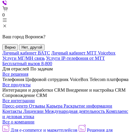
0
Ваш город
Воронеж
?
Верно
Нет, другой
Личный кабинет ВАТС
Личный кабинет МТТ Voicebox
Услуги МГ/МН связь
Услуги IP-телефония от МТТ
Бесплатный вызов 8-800
Для отраслей
По задачам
Все решения
Телефония
Цифровой сотрудник VoiceBox
Telecom платформа
Все продукты
Интеграции и доработки CRM
Внедрение и настройка CRM
Сопровождение CRM
Все интеграции
Пресс-центр
Отзывы
Карьера
Раскрытие информации
Контакты
Лицензии
Международная деятельность
Комплаенс
и деловая этика
Все о компании
Для e-commerce и маркетплейсов
Решения для