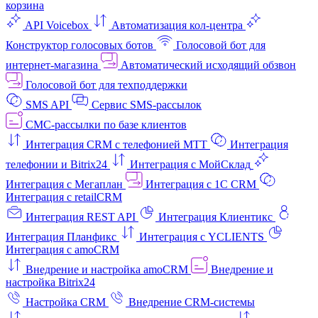
корзина
API Voicebox
Автоматизация кол‑центра
Конструктор голосовых ботов
Голосовой бот для
интернет‑магазина
Автоматический исходящий обзвон
Голосовой бот для техподдержки
SMS API
Сервис SMS-рассылок
СМС-рассылки по базе клиентов
Интеграция CRM с телефонией МТТ
Интеграция
телефонии и Bitrix24
Интеграция с МойСклад
Интеграция с Мегаплан
Интеграция с 1C CRM
Интеграция с retailCRM
Интеграция REST API
Интеграция Клиентикс
Интеграция Планфикс
Интеграция с YCLIENTS
Интеграция с amoCRM
Внедрение и настройка amoCRM
Внедрение и
настройка Bitrix24
Настройка CRM
Внедрение CRM-системы