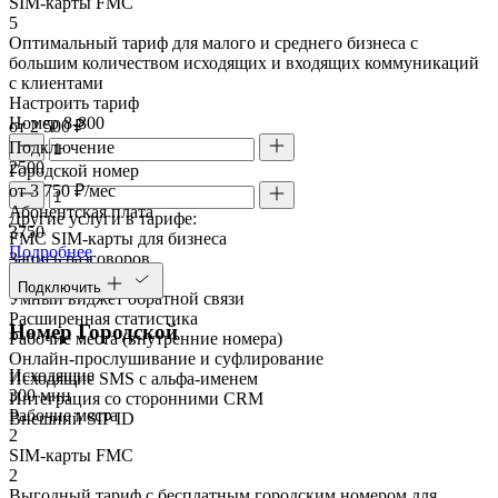
SIM-карты FMC
5
Оптимальный тариф для малого и среднего бизнеса с
большим количеством исходящих и входящих коммуникаций
с клиентами
Настроить тариф
Номер 8-800
от 2 500 ₽
Подключение
2500
Городской номер
от 3 750 ₽/мес
Абонентская плата
Другие услуги в тарифе:
3750
FMC SIM-карты для бизнеса
Подробнее
Запись разговоров
Речевая аналитика
Подключить
Умный виджет обратной связи
Расширенная статистика
Номер Городской
Рабочие места (внутренние номера)
Онлайн-прослушивание и суфлирование
Исходящие
Исходящие SMS с альфа-именем
300 мин
Интеграция со сторонними CRM
Рабочие места
Внешний SIP ID
2
SIM-карты FMC
2
Выгодный тариф с бесплатным городским номером для