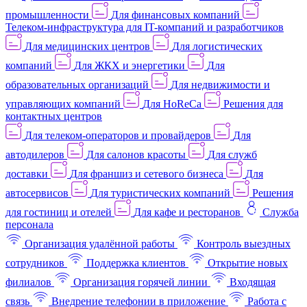
промышленности
Для финансовых компаний
Телеком-инфраструктура для IT-компаний и разработчиков
Для медицинских центров
Для логистических
компаний
Для ЖКХ и энергетики
Для
образовательных организаций
Для недвижимости и
управляющих компаний
Для HoReCa
Решения для
контактных центров
Для телеком-операторов и провайдеров
Для
автодилеров
Для салонов красоты
Для служб
доставки
Для франшиз и сетевого бизнеса
Для
автосервисов
Для туристических компаний
Решения
для гостиниц и отелей
Для кафе и ресторанов
Служба
персонала
Организация удалённой работы
Контроль выездных
сотрудников
Поддержка клиентов
Открытие новых
филиалов
Организация горячей линии
Входящая
связь
Внедрение телефонии в приложение
Работа с