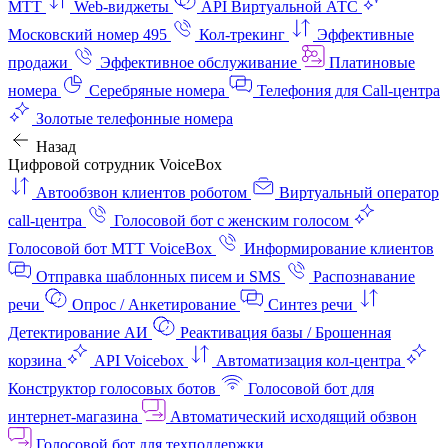
МТТ
Web-виджеты
API Виртуальной АТС
Московский номер 495
Кол-трекинг
Эффективные
продажи
Эффективное обслуживание
Платиновые
номера
Серебряные номера
Телефония для Call-центра
Золотые телефонные номера
Назад
Цифровой сотрудник VoiceBox
Автообзвон клиентов роботом
Виртуальный оператор
call-центра
Голосовой бот с женским голосом
Голосовой бот МТТ VoiceBox
Информирование клиентов
Отправка шаблонных писем и SMS
Распознавание
речи
Опрос / Анкетирование
Синтез речи
Детектирование АИ
Реактивация базы / Брошенная
корзина
API Voicebox
Автоматизация кол‑центра
Конструктор голосовых ботов
Голосовой бот для
интернет‑магазина
Автоматический исходящий обзвон
Голосовой бот для техподдержки