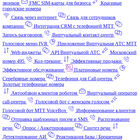
звонков
FMC SIM-карты для бизнеса
Красивые
городские номера
Связь через интернет
Связь для сотрудников
компании
Интеграция CRM с телефонией МТТ
Запись разговоров
Виртуальный контакт‑центр
Голосовое меню IVR
Приложение Виртуальная АТС МТТ
Web-виджеты
API Виртуальной АТС
Московский
номер 495
Кол-трекинг
Эффективные продажи
Эффективное обслуживание
Платиновые номера
Серебряные номера
Телефония для Call-центра
Золотые телефонные номера
Автообзвон клиентов роботом
Виртуальный оператор
call-центра
Голосовой бот с женским голосом
Голосовой бот МТТ VoiceBox
Информирование клиентов
Отправка шаблонных писем и SMS
Распознавание
речи
Опрос / Анкетирование
Синтез речи
Детектирование АИ
Реактивация базы / Брошенная