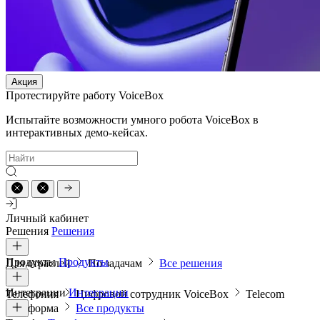
Акция
Протестируйте работу VoiceBox
Испытайте возможности умного робота VoiceBox в
интерактивных демо-кейсах.
Личный кабинет
Решения
Решения
Продукты
Продукты
Для отраслей
По задачам
Все решения
Интеграции
Интеграции
Телефония
Цифровой сотрудник VoiceBox
Telecom
платформа
Все продукты