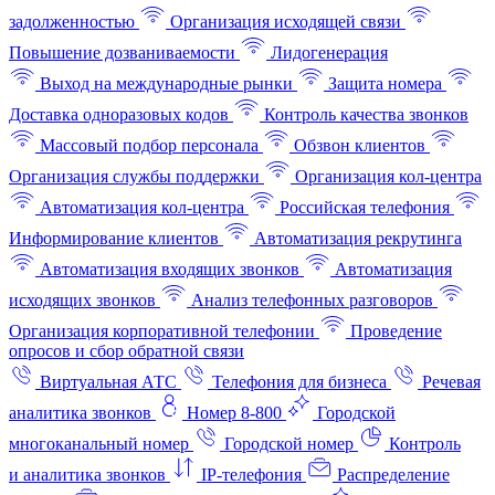
задолженностью
Организация исходящей связи
Повышение дозваниваемости
Лидогенерация
Выход на международные рынки
Защита номера
Доставка одноразовых кодов
Контроль качества звонков
Массовый подбор персонала
Обзвон клиентов
Организация службы поддержки
Организация кол-центра
Автоматизация кол-центра
Российская телефония
Информирование клиентов
Автоматизация рекрутинга
Автоматизация входящих звонков
Автоматизация
исходящих звонков
Анализ телефонных разговоров
Организация корпоративной телефонии
Проведение
опросов и сбор обратной связи
Виртуальная АТС
Телефония для бизнеса
Речевая
аналитика звонков
Номер 8-800
Городской
многоканальный номер
Городской номер
Контроль
и аналитика звонков
IP-телефония
Распределение