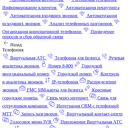
Информирование клиентов
Автоматизация рекрутинга
Автоматизация входящих звонков
Автоматизация
исходящих звонков
Анализ телефонных разговоров
Организация корпоративной телефонии
Проведение
опросов и сбор обратной связи
Назад
Телефония
Виртуальная АТС
Телефония для бизнеса
Речевая
аналитика звонков
Номер 8-800
Городской
многоканальный номер
Городской номер
Контроль
и аналитика звонков
IP-телефония
Распределение
звонков
FMC SIM-карты для бизнеса
Красивые
городские номера
Связь через интернет
Связь для
сотрудников компании
Интеграция CRM с телефонией
МТТ
Запись разговоров
Виртуальный контакт‑центр
Голосовое меню IVR
Приложение Виртуальная АТС