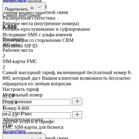
Запись разговоров
Голосовое меню IVR
Подключить
Умный виджет обратной связи
Самый выгодный
Расширенная статистика
Рабочие места (внутренние номера)
8-800
Онлайн-прослушивание и суфлирование
Исходящие SMS с альфа-именем
Входящие
Интеграция со сторонними CRM
300 мин
Внешний SIP ID
Рабочие места
2
SIM-карты FMC
2
Самый выгодный тариф, включающий бесплатный номер 8-
800, который даст Вашим клиентам возможность бесплатно
обращаться по любым вопросам
Настроить тариф
Мобильный номер
от 1 ₽
Подключение
1
Номер 8-800
от 2 150 ₽/мес
Абонентская плата
Другие услуги в тарифе:
2150
FMC SIM-карты для бизнеса
Подробнее
Запись разговоров
Умный виджет обратной связи