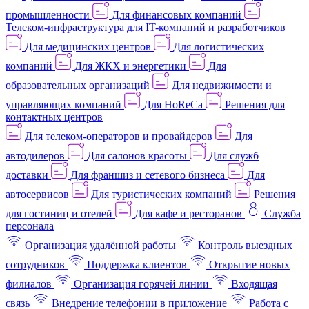
промышленности
Для финансовых компаний
Телеком-инфраструктура для IT-компаний и разработчиков
Для медицинских центров
Для логистических
компаний
Для ЖКХ и энергетики
Для
образовательных организаций
Для недвижимости и
управляющих компаний
Для HoReCa
Решения для
контактных центров
Для телеком-операторов и провайдеров
Для
автодилеров
Для салонов красоты
Для служб
доставки
Для франшиз и сетевого бизнеса
Для
автосервисов
Для туристических компаний
Решения
для гостиниц и отелей
Для кафе и ресторанов
Служба
персонала
Организация удалённой работы
Контроль выездных
сотрудников
Поддержка клиентов
Открытие новых
филиалов
Организация горячей линии
Входящая
связь
Внедрение телефонии в приложение
Работа с