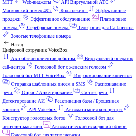
МТТ
Web-виджеты
API Виртуальной АТС
Московский номер 495
Кол-трекинг
Эффективные
продажи
Эффективное обслуживание
Платиновые
номера
Серебряные номера
Телефония для Call-центра
Золотые телефонные номера
Назад
Цифровой сотрудник VoiceBox
Автообзвон клиентов роботом
Виртуальный оператор
call-центра
Голосовой бот с женским голосом
Голосовой бот МТТ VoiceBox
Информирование клиентов
Отправка шаблонных писем и SMS
Распознавание
речи
Опрос / Анкетирование
Синтез речи
Детектирование АИ
Реактивация базы / Брошенная
корзина
API Voicebox
Автоматизация кол‑центра
Конструктор голосовых ботов
Голосовой бот для
интернет‑магазина
Автоматический исходящий обзвон
Голосовой бот для техподдержки