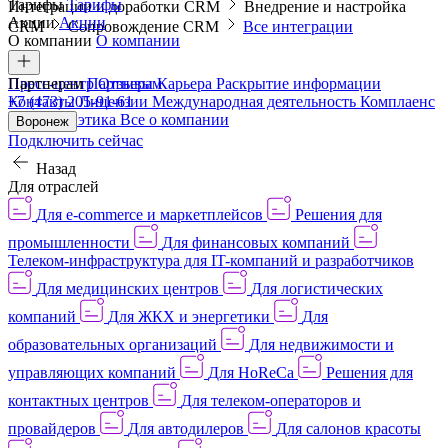
Тарифы
Тарифы
Интеграции и доработки CRM
Внедрение и настройка
Акции
Акции
CRM
Сопровождение CRM
Все интеграции
О компании
О компании
Пресс-центр
Партнерам
Партнерам
Отзывы
Карьера
Раскрытие информации
Контакты
+7 (473) 205-91-61
Лицензии
Международная деятельность
Комплаенс
и деловая этика
Все о компании
Воронеж
Подключить сейчас
Назад
Для отраслей
Для e-commerce и маркетплейсов
Решения для
промышленности
Для финансовых компаний
Телеком-инфраструктура для IT-компаний и разработчиков
Для медицинских центров
Для логистических
компаний
Для ЖКХ и энергетики
Для
образовательных организаций
Для недвижимости и
управляющих компаний
Для HoReCa
Решения для
контактных центров
Для телеком-операторов и
провайдеров
Для автодилеров
Для салонов красоты