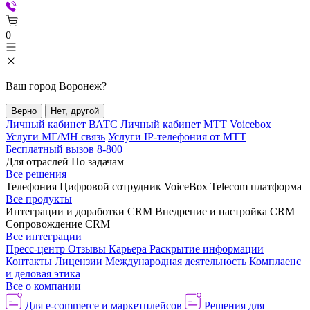
0
Ваш город
Воронеж
?
Верно
Нет, другой
Личный кабинет ВАТС
Личный кабинет МТТ Voicebox
Услуги МГ/МН связь
Услуги IP-телефония от МТТ
Бесплатный вызов 8-800
Для отраслей
По задачам
Все решения
Телефония
Цифровой сотрудник VoiceBox
Telecom платформа
Все продукты
Интеграции и доработки CRM
Внедрение и настройка CRM
Сопровождение CRM
Все интеграции
Пресс-центр
Отзывы
Карьера
Раскрытие информации
Контакты
Лицензии
Международная деятельность
Комплаенс
и деловая этика
Все о компании
Для e-commerce и маркетплейсов
Решения для