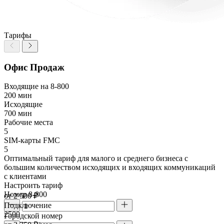
Тарифы
Офис Продаж
Входящие на 8-800
200 мин
Исходящие
700 мин
Рабочие места
5
SIM-карты FMC
5
Оптимальный тариф для малого и среднего бизнеса с
большим количеством исходящих и входящих коммуникаций
с клиентами
Настроить тариф
Номер 8-800
от 2 500 ₽
Подключение
2500
Городской номер