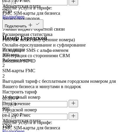
от 3 750 ₽/мес
Абонентская плата
Другие услуги в тарифе:
3750
FMC SIM-карты для бизнеса
Подробнее
Запись разговоров
Речевая аналитика
Подключить
Умный виджет обратной связи
Расширенная статистика
Номер Городской
Рабочие места (внутренние номера)
Онлайн-прослушивание и суфлирование
Исходящие
Исходящие SMS с альфа-именем
300 мин
Интеграция со сторонними CRM
Рабочие места
Внешний SIP ID
2
SIM-карты FMC
2
Выгодный тариф с бесплатным городским номером для
Вашего бизнеса и минутами в подарок
Настроить тариф
Мобильный номер
от 990 ₽
Подключение
990
Городской номер
от 1 200 ₽/мес
Абонентская плата
Другие услуги в тарифе:
1200
FMC SIM-карты для бизнеса
Подробнее