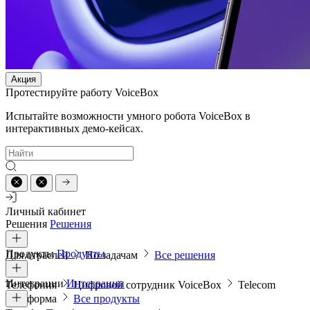
Акция
Протестируйте работу VoiceBox
Испытайте возможности умного робота VoiceBox в
интерактивных демо-кейсах.
Личный кабинет
Решения
Решения
Продукты
Продукты
Для отраслей
По задачам
Все решения
Интеграции
Интеграции
Телефония
Цифровой сотрудник VoiceBox
Telecom
платформа
Все продукты