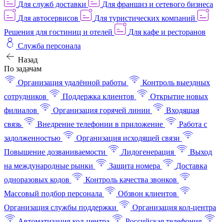
Для служб доставки
Для франшиз и сетевого бизнеса
Для автосервисов
Для туристических компаний
Решения для гостиниц и отелей
Для кафе и ресторанов
Служба персонала
Назад
По задачам
Организация удалённой работы
Контроль выездных
сотрудников
Поддержка клиентов
Открытие новых
филиалов
Организация горячей линии
Входящая
связь
Внедрение телефонии в приложение
Работа с
задолженностью
Организация исходящей связи
Повышение дозваниваемости
Лидогенерация
Выход
на международные рынки
Защита номера
Доставка
одноразовых кодов
Контроль качества звонков
Массовый подбор персонала
Обзвон клиентов
Организация службы поддержки
Организация кол-центра
Автоматизация кол-центра
Российская телефония