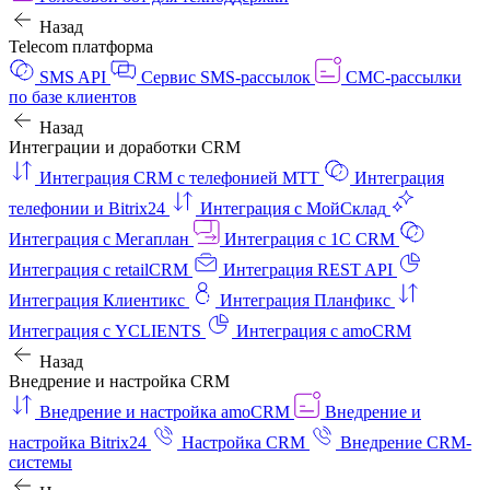
Назад
Telecom платформа
SMS API
Сервис SMS-рассылок
СМС-рассылки
по базе клиентов
Назад
Интеграции и доработки CRM
Интеграция CRM с телефонией МТТ
Интеграция
телефонии и Bitrix24
Интеграция с МойСклад
Интеграция с Мегаплан
Интеграция с 1C CRM
Интеграция с retailCRM
Интеграция REST API
Интеграция Клиентикс
Интеграция Планфикс
Интеграция с YCLIENTS
Интеграция с amoCRM
Назад
Внедрение и настройка CRM
Внедрение и настройка amoCRM
Внедрение и
настройка Bitrix24
Настройка CRM
Внедрение CRM-
системы