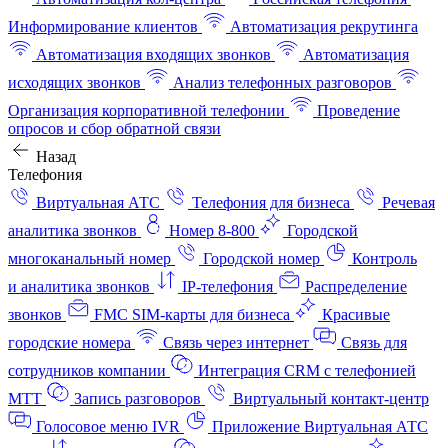
Информирование клиентов
Автоматизация рекрутинга
Автоматизация входящих звонков
Автоматизация
исходящих звонков
Анализ телефонных разговоров
Организация корпоративной телефонии
Проведение
опросов и сбор обратной связи
Назад
Телефония
Виртуальная АТС
Телефония для бизнеса
Речевая
аналитика звонков
Номер 8-800
Городской
многоканальный номер
Городской номер
Контроль
и аналитика звонков
IP-телефония
Распределение
звонков
FMC SIM-карты для бизнеса
Красивые
городские номера
Связь через интернет
Связь для
сотрудников компании
Интеграция CRM с телефонией
МТТ
Запись разговоров
Виртуальный контакт‑центр
Голосовое меню IVR
Приложение Виртуальная АТС