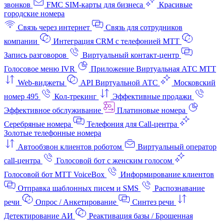
звонков
FMC SIM-карты для бизнеса
Красивые
городские номера
Связь через интернет
Связь для сотрудников
компании
Интеграция CRM с телефонией МТТ
Запись разговоров
Виртуальный контакт‑центр
Голосовое меню IVR
Приложение Виртуальная АТС МТТ
Web-виджеты
API Виртуальной АТС
Московский
номер 495
Кол-трекинг
Эффективные продажи
Эффективное обслуживание
Платиновые номера
Серебряные номера
Телефония для Call-центра
Золотые телефонные номера
Автообзвон клиентов роботом
Виртуальный оператор
call-центра
Голосовой бот с женским голосом
Голосовой бот МТТ VoiceBox
Информирование клиентов
Отправка шаблонных писем и SMS
Распознавание
речи
Опрос / Анкетирование
Синтез речи
Детектирование АИ
Реактивация базы / Брошенная