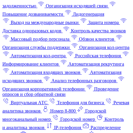
задолженностью
Организация исходящей связи
Повышение дозваниваемости
Лидогенерация
Выход на международные рынки
Защита номера
Доставка одноразовых кодов
Контроль качества звонков
Массовый подбор персонала
Обзвон клиентов
Организация службы поддержки
Организация кол-центра
Автоматизация кол-центра
Российская телефония
Информирование клиентов
Автоматизация рекрутинга
Автоматизация входящих звонков
Автоматизация
исходящих звонков
Анализ телефонных разговоров
Организация корпоративной телефонии
Проведение
опросов и сбор обратной связи
Виртуальная АТС
Телефония для бизнеса
Речевая
аналитика звонков
Номер 8-800
Городской
многоканальный номер
Городской номер
Контроль
и аналитика звонков
IP-телефония
Распределение