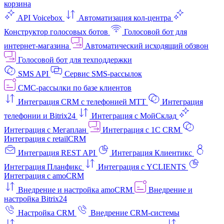
корзина
API Voicebox
Автоматизация кол‑центра
Конструктор голосовых ботов
Голосовой бот для
интернет‑магазина
Автоматический исходящий обзвон
Голосовой бот для техподдержки
SMS API
Сервис SMS-рассылок
СМС-рассылки по базе клиентов
Интеграция CRM с телефонией МТТ
Интеграция
телефонии и Bitrix24
Интеграция с МойСклад
Интеграция с Мегаплан
Интеграция с 1C CRM
Интеграция с retailCRM
Интеграция REST API
Интеграция Клиентикс
Интеграция Планфикс
Интеграция с YCLIENTS
Интеграция с amoCRM
Внедрение и настройка amoCRM
Внедрение и
настройка Bitrix24
Настройка CRM
Внедрение CRM-системы