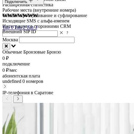
Подключить
Расширенная статистика
Рабочие места (внутренние номера)
wwwwwww
Онлайн-прослушивание и суфлирование
Исходящие SMS с альфа-именем
Интеграция со сторонними CRM
Tab 1
Tab 2
Tab 3
Внешний SIP ID
Москва
Обычные
Бронзовые
Бронзо
0 ₽
подключение
0 ₽/мес
абонентская плата
undefined
0 номеров
IP-телефония в Саратове