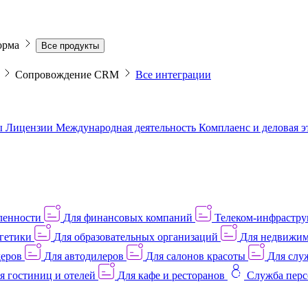
орма
Все продукты
M
Сопровождение CRM
Все интеграции
ы
Лицензии
Международная деятельность
Комплаенс и деловая 
ленности
Для финансовых компаний
Телеком-инфраструк
гетики
Для образовательных организаций
Для недвижим
деров
Для автодилеров
Для салонов красоты
Для слу
я гостиниц и отелей
Для кафе и ресторанов
Служба перс