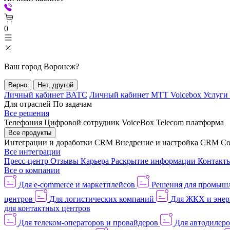
0
Ваш город
Воронеж
?
Верно
Нет, другой
Личный кабинет ВАТС
Личный кабинет МТТ Voicebox
Услуги
Для отраслей
По задачам
Все решения
Телефония
Цифровой сотрудник VoiceBox
Telecom платформа
Все продукты
Интеграции и доработки CRM
Внедрение и настройка CRM
Со
Все интеграции
Пресс-центр
Отзывы
Карьера
Раскрытие информации
Контакт
Все о компании
Для e-commerce и маркетплейсов
Решения для промыш
центров
Для логистических компаний
Для ЖКХ и энер
для контактных центров
Для телеком-операторов и провайдеров
Для автодилер