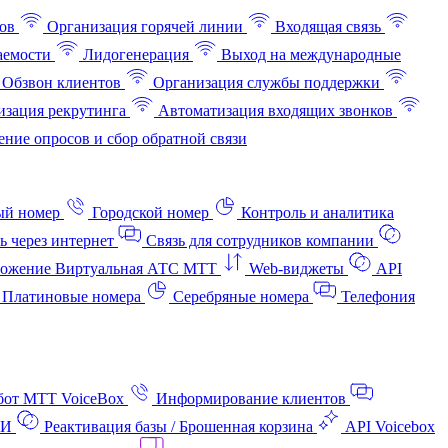
ов
Организация горячей линии
Входящая связь
аемости
Лидогенерация
Выход на международные
Обзвон клиентов
Организация службы поддержки
изация рекрутинга
Автоматизация входящих звонков
ние опросов и сбор обратной связи
ый номер
Городской номер
Контроль и аналитика
ь через интернет
Связь для сотрудников компании
ожение Виртуальная АТС МТТ
Web-виджеты
API
Платиновые номера
Серебряные номера
Телефония
бот МТТ VoiceBox
Информирование клиентов
АИ
Реактивация базы / Брошенная корзина
API Voicebox