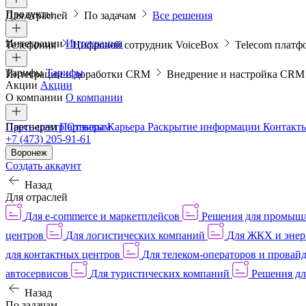
Продукты
Для отраслей
По задачам
Все решения
Интеграции
Интеграции
Телефония
Цифровой сотрудник VoiceBox
Telecom платф
Тарифы
Тарифы
Интеграции и доработки CRM
Внедрение и настройка CR
Акции
Акции
О компании
О компании
Пресс-центр
Партнерам
Партнерам
Отзывы
Карьера
Раскрытие информации
Контакт
+7 (473) 205-91-61
Воронеж
Создать аккаунт
Назад
Для отраслей
Для e-commerce и маркетплейсов
Решения для промыш
центров
Для логистических компаний
Для ЖКХ и энер
для контактных центров
Для телеком-операторов и провай
автосервисов
Для туристических компаний
Решения дл
Назад
По задачам