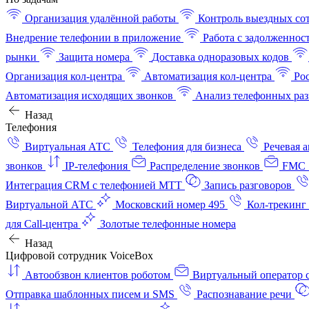
Организация удалённой работы
Контроль выездных со
Внедрение телефонии в приложение
Работа с задолженнос
рынки
Защита номера
Доставка одноразовых кодов
Организация кол-центра
Автоматизация кол-центра
Ро
Автоматизация исходящих звонков
Анализ телефонных раз
Назад
Телефония
Виртуальная АТС
Телефония для бизнеса
Речевая 
звонков
IP-телефония
Распределение звонков
FMC 
Интеграция CRM с телефонией МТТ
Запись разговоров
Виртуальной АТС
Московский номер 495
Кол-трекинг
для Call-центра
Золотые телефонные номера
Назад
Цифровой сотрудник VoiceBox
Автообзвон клиентов роботом
Виртуальный оператор c
Отправка шаблонных писем и SMS
Распознавание речи