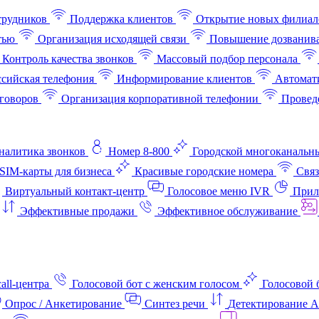
трудников
Поддержка клиентов
Открытие новых филиал
тью
Организация исходящей связи
Повышение дозванив
Контроль качества звонков
Массовый подбор персонала
ссийская телефония
Информирование клиентов
Автомат
говоров
Организация корпоративной телефонии
Проведе
аналитика звонков
Номер 8-800
Городской многоканальн
SIM-карты для бизнеса
Красивые городские номера
Связ
Виртуальный контакт‑центр
Голосовое меню IVR
Прил
Эффективные продажи
Эффективное обслуживание
all-центра
Голосовой бот с женским голосом
Голосовой 
Опрос / Анкетирование
Синтез речи
Детектирование 