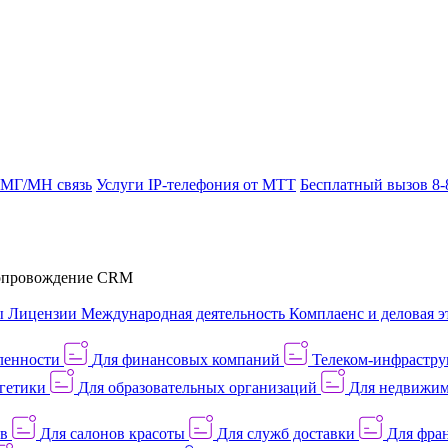
 МГ/МН связь
Услуги IP-телефония от МТТ
Бесплатный вызов 8-
провождение CRM
ы
Лицензии
Международная деятельность
Комплаенс и деловая э
ленности
Для финансовых компаний
Телеком-инфраструк
гетики
Для образовательных организаций
Для недвижим
ов
Для салонов красоты
Для служб доставки
Для фран