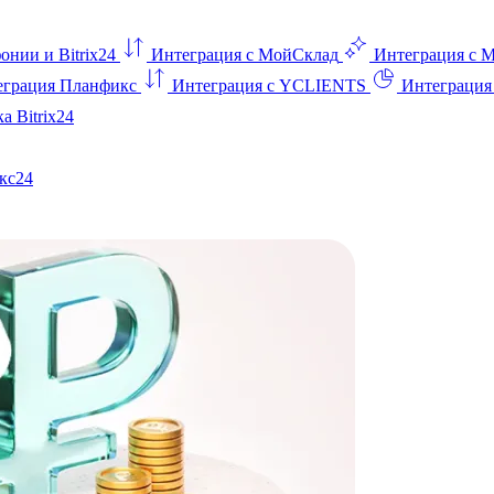
онии и Bitrix24
Интеграция с МойСклад
Интеграция с 
еграция Планфикс
Интеграция с YCLIENTS
Интеграци
а Bitrix24
кс24