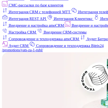
СМС-рассылки по базе клиентов
Интеграция CRM с телефонией МТТ
Интеграция телеф
Интеграция REST API
Интеграция Клиентикс
Инт
Внедрение и настройка amoCRM
Внедрение и настройк
Настройка CRM
Внедрение CRM-системы
Сопровождение и техподдержка amoCRM
Аудит Битри
Аудит CRM
Сопровождение и техподдержка Bitrix24
/promotions/vats-za-1-rubl/