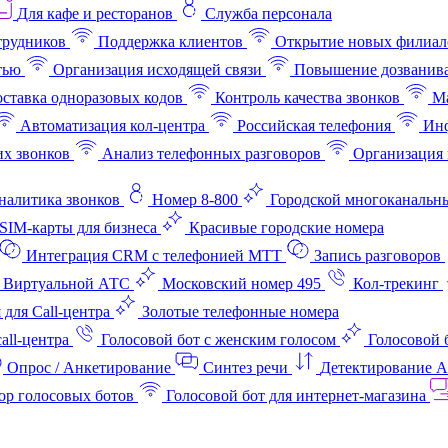
Для кафе и ресторанов
Служба персонала
трудников
Поддержка клиентов
Открытие новых филиал
тью
Организация исходящей связи
Повышение дозванив
ставка одноразовых кодов
Контроль качества звонков
Ма
Автоматизация кол-центра
Российская телефония
Инф
х звонков
Анализ телефонных разговоров
Организация 
аналитика звонков
Номер 8-800
Городской многоканальн
SIM-карты для бизнеса
Красивые городские номера
Интеграция CRM с телефонией МТТ
Запись разговоров
 Виртуальной АТС
Московский номер 495
Кол-трекинг
 для Call-центра
Золотые телефонные номера
all-центра
Голосовой бот с женским голосом
Голосовой 
Опрос / Анкетирование
Синтез речи
Детектирование 
ор голосовых ботов
Голосовой бот для интернет‑магазина