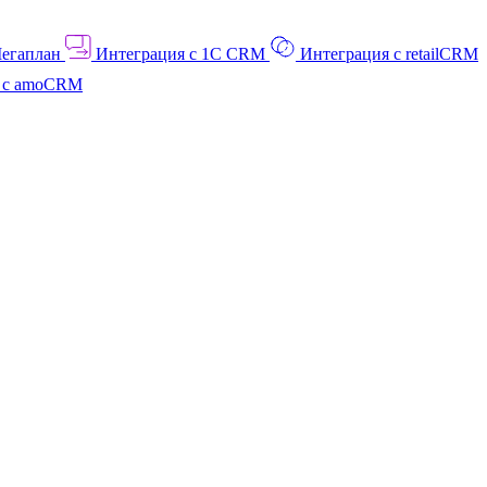
Мегаплан
Интеграция с 1C CRM
Интеграция с retailCRM
я с amoCRM