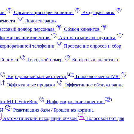
ов
Организация горячей линии
Входящая связь
аемости
Лидогенерация
ссовый подбор персонала
Обзвон клиентов
ормирование клиентов
Автоматизация рекрутинга
корпоративной телефонии
Проведение опросов и сбор
ый номер
Городской номер
Контроль и аналитика
Виртуальный контакт‑центр
Голосовое меню IVR
Эффективные продажи
Эффективное обслуживание
бот МТТ VoiceBox
Информирование клиентов
АИ
Реактивация базы / Брошенная корзина
Автоматический исходящий обзвон
Голосовой бот для