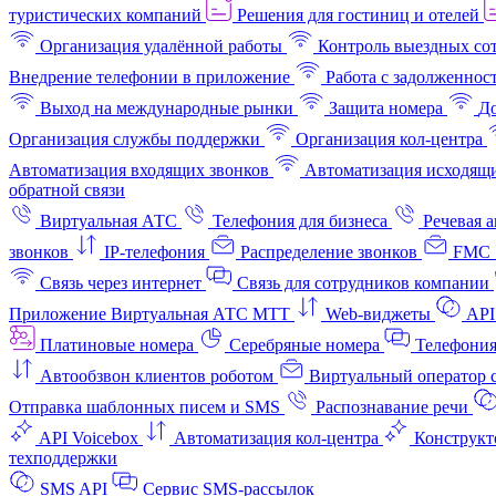
туристических компаний
Решения для гостиниц и отелей
Организация удалённой работы
Контроль выездных со
Внедрение телефонии в приложение
Работа с задолженнос
Выход на международные рынки
Защита номера
До
Организация службы поддержки
Организация кол-центра
Автоматизация входящих звонков
Автоматизация исходящи
обратной связи
Виртуальная АТС
Телефония для бизнеса
Речевая 
звонков
IP-телефония
Распределение звонков
FMC 
Связь через интернет
Связь для сотрудников компании
Приложение Виртуальная АТС МТТ
Web-виджеты
API
Платиновые номера
Серебряные номера
Телефония
Автообзвон клиентов роботом
Виртуальный оператор c
Отправка шаблонных писем и SMS
Распознавание речи
API Voicebox
Автоматизация кол‑центра
Конструкт
техподдержки
SMS API
Сервис SMS-рассылок